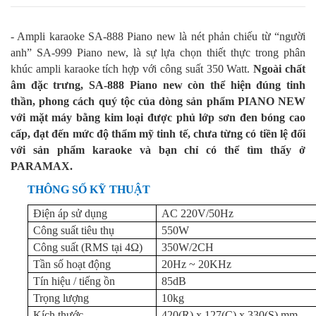
- Ampli karaoke SA-888 Piano new là nét phản chiếu từ “người
anh” SA-999 Piano new, là sự lựa chọn thiết thực trong phân
khúc ampli karaoke tích hợp với công suất 350 Watt.
Ngoài chất
âm đặc trưng, SA-888 Piano new còn thể hiện đúng tinh
thần, phong cách quý tộc của dòng sản phẩm PIANO NEW
với mặt máy bằng kim loại được phủ lớp sơn đen bóng cao
cấp, đạt đến mức độ thẩm mỹ tinh tế, chưa từng có tiền lệ đối
với sản phẩm karaoke và bạn chỉ có thể tìm thấy ở
PARAMAX.
THÔNG SỐ KỸ THUẬT
Điện áp sử dụng
AC 220V/50Hz
Công suất tiêu thụ
550W
Công suất (RMS tại 4Ω)
350W/2CH
Tần số hoạt động
20Hz ~ 20KHz
Tín hiệu / tiếng ồn
85dB
Trọng lượng
10kg
Kích thước
420(R) x 127(C) x 330(S) mm