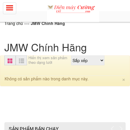
Trang chủ
—›
JMW Chính Hãng
JMW Chính Hãng
Hiển thị xem sản phẩm
theo dạng lưới
C
×
Không có sản phẩm nào trong danh mục này.
SẢN PHẨM BÁN CHẠY