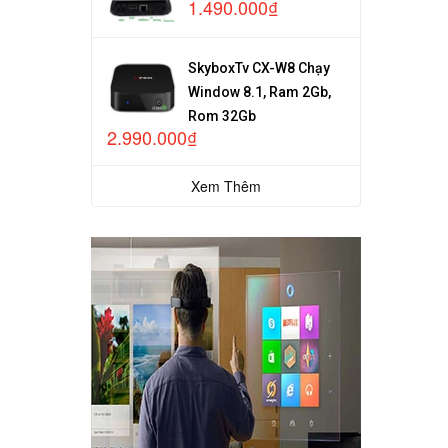
1.490.000₫
SkyboxTv CX-W8 Chạy
Window 8.1, Ram 2Gb,
Rom 32Gb
2.990.000₫
Xem Thêm