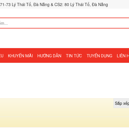
71-73 Lý Thái Tổ, Đà Nẵng & CS2: 80 Lý Thái Tổ, Đà Nẵng
ỆU
KHUYẾN MÃI
HƯỚNG DẪN
TIN TỨC
TUYỂN DỤNG
LIÊN 