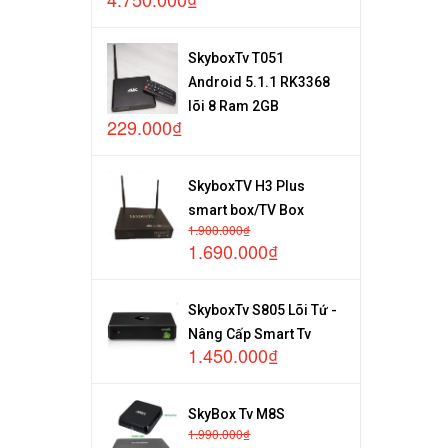
SkyboxTv T051
Android 5.1.1 RK3368
lõi 8 Ram 2GB
229.000₫
SkyboxTV H3 Plus
smart box/TV Box
1.900.000₫
1.690.000₫
SkyboxTv S805 Lõi Tứ -
Nâng Cấp Smart Tv
1.450.000₫
SkyBox Tv M8S
1.990.000₫