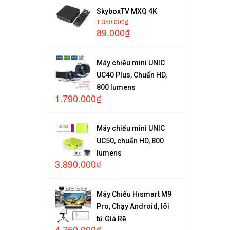
SkyboxTV MXQ 4K
1.350.000₫
89.000₫
Máy chiếu mini UNIC
UC40 Plus, Chuẩn HD,
800 lumens
1.790.000₫
Máy chiếu mini UNIC
UC50, chuẩn HD, 800
lumens
3.890.000₫
Máy Chiếu Hismart M9
Pro, Chạy Android, lõi
tứ Gíá Rẽ
4.750.000₫