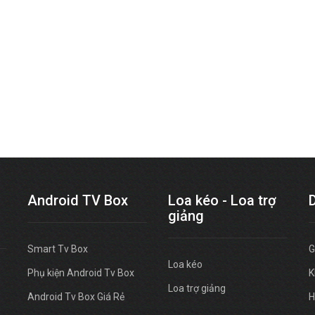
Android TV Box
Loa kéo - Loa trợ
giảng
Smart Tv Box
G
Loa kéo
Phụ kiện Android Tv Box
K
Loa trợ giảng
Android Tv Box Giá Rẻ
H