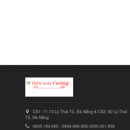
CS1: 71-73 Lý Thái Tổ, Đà Nẵng & CS2: 80 Lý Thái
Tổ, Đà Nẵng
0905.194.650 - 0934.969.959-0935.001.959