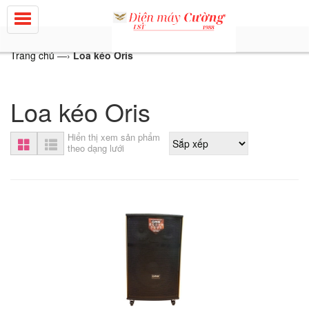
Trang chủ
—›
Loa kéo Oris
Loa kéo Oris
Hiển thị xem sản phẩm
theo dạng lưới