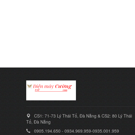
CS1: 71-73 Lý Thái Tổ, Đà Nẵng & CS2: 80 Lý Thái
Tổ, Đà Nẵng
0905.194.650 - 0934.969.959-0935.001.959