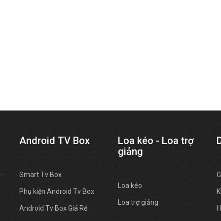
Android TV Box
Loa kéo - Loa trợ
giảng
Smart Tv Box
G
Loa kéo
Phụ kiện Android Tv Box
K
Loa trợ giảng
Android Tv Box Giá Rẻ
H