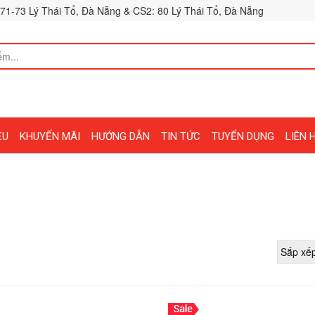
71-73 Lý Thái Tổ, Đà Nẵng & CS2: 80 Lý Thái Tổ, Đà Nẵng
ỆU
KHUYẾN MÃI
HƯỚNG DẪN
TIN TỨC
TUYỂN DỤNG
LIÊN 