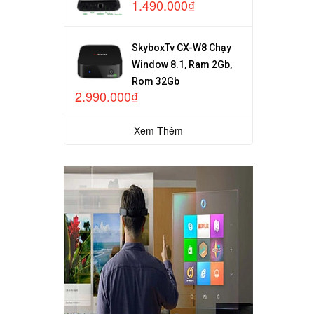
1.490.000₫
SkyboxTv CX-W8 Chạy
Window 8.1, Ram 2Gb,
Rom 32Gb
2.990.000₫
Xem Thêm