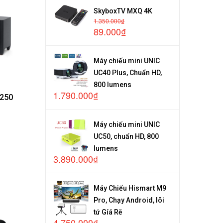
SkyboxTV MXQ 4K
1.350.000₫
89.000₫
Máy chiếu mini UNIC
UC40 Plus, Chuẩn HD,
800 lumens
1.790.000₫
250
Máy chiếu mini UNIC
UC50, chuẩn HD, 800
lumens
3.890.000₫
Máy Chiếu Hismart M9
Pro, Chạy Android, lõi
tứ Gíá Rẽ
4.750.000₫