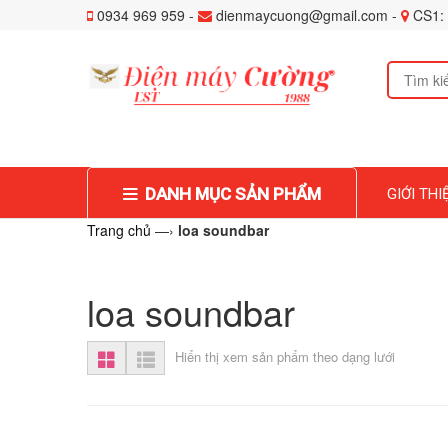
0934 969 959 -
dienmaycuong@gmail.com -
CS1: 
DANH MỤC SẢN PHẨM
GIỚI THI
Trang chủ
—›
loa soundbar
loa soundbar
Hiển thị xem sản phẩm theo dạng lưới