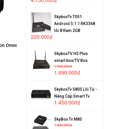
SkyboxTv T051
Android 5.1.1 RK3368
lõi 8 Ram 2GB
229.000₫
on Omni
SkyboxTV H3 Plus
smart box/TV Box
1.900.000₫
1.690.000₫
SkyboxTv S805 Lõi Tứ -
Nâng Cấp Smart Tv
1.450.000₫
SkyBox Tv M8S
1.990.000₫