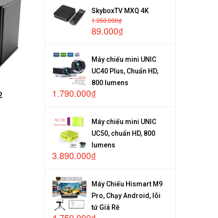
SkyboxTV MXQ 4K
1.350.000₫
89.000₫
Máy chiếu mini UNIC
UC40 Plus, Chuẩn HD,
800 lumens
1.790.000₫
2
Máy chiếu mini UNIC
UC50, chuẩn HD, 800
lumens
3.890.000₫
Máy Chiếu Hismart M9
Pro, Chạy Android, lõi
tứ Gíá Rẽ
4.750.000₫