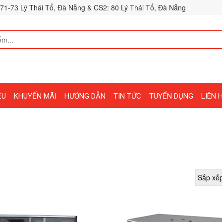
71-73 Lý Thái Tổ, Đà Nẵng & CS2: 80 Lý Thái Tổ, Đà Nẵng
ỆU
KHUYẾN MÃI
HƯỚNG DẪN
TIN TỨC
TUYỂN DỤNG
LIÊN 