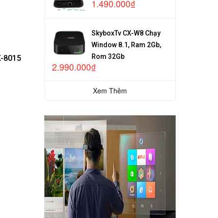
1.490.000₫
SkyboxTv CX-W8 Chạy
Window 8.1, Ram 2Gb,
Rom 32Gb
-8015
2.990.000₫
Xem Thêm