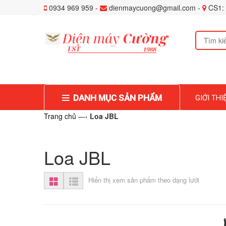
0934 969 959 -
dienmaycuong@gmail.com -
CS1: 
DANH MỤC SẢN PHẨM
GIỚI THI
Trang chủ
—›
Loa JBL
Loa JBL
Hiển thị xem sản phẩm theo dạng lưới