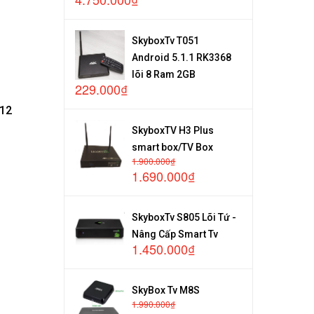
SkyboxTv T051
Android 5.1.1 RK3368
lõi 8 Ram 2GB
229.000₫
012
SkyboxTV H3 Plus
smart box/TV Box
1.900.000₫
1.690.000₫
SkyboxTv S805 Lõi Tứ -
Nâng Cấp Smart Tv
1.450.000₫
SkyBox Tv M8S
1.990.000₫