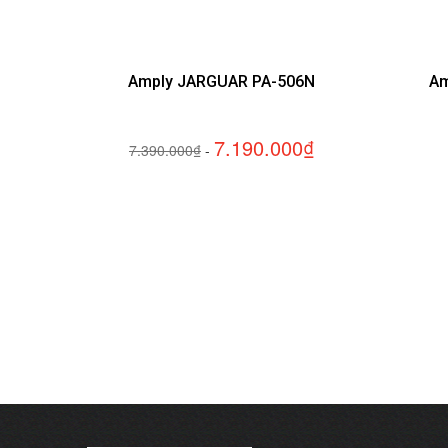
Amply JARGUAR PA-506N
Am
7.190.000₫
7.390.000₫
-