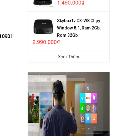
1.490.000₫
SkyboxTv CX-W8 Chạy
Window 8.1, Ram 2Gb,
Rom 32Gb
090 II
2.990.000₫
Xem Thêm