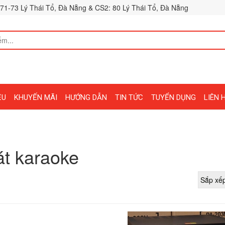
71-73 Lý Thái Tổ, Đà Nẵng & CS2: 80 Lý Thái Tổ, Đà Nẵng
ỆU
KHUYẾN MÃI
HƯỚNG DẪN
TIN TỨC
TUYỂN DỤNG
LIÊN 
át karaoke