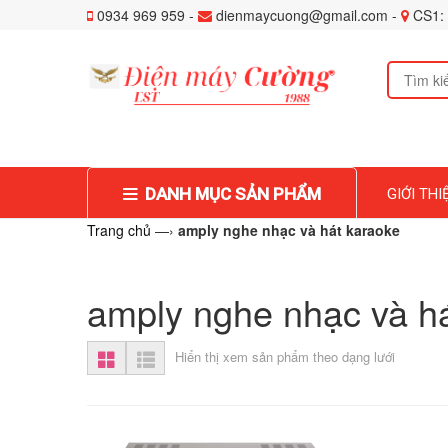
0934 969 959 -
dienmaycuong@gmail.com -
CS1: 
DANH MỤC SẢN PHẨM
GIỚI THI
Trang chủ
—›
amply nghe nhạc và hát karaoke
amply nghe nhạc và h
Hiển thị xem sản phẩm theo dạng lưới