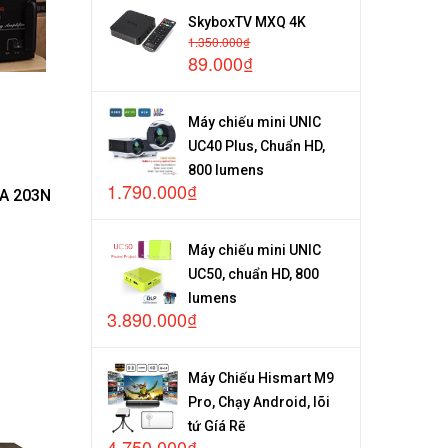
SkyboxTV MXQ 4K
1.350.000₫
89.000₫
Máy chiếu mini UNIC
UC40 Plus, Chuẩn HD,
800 lumens
1.790.000₫
PA 203N
Máy chiếu mini UNIC
UC50, chuẩn HD, 800
lumens
3.890.000₫
Máy Chiếu Hismart M9
Pro, Chạy Android, lõi
tứ Gíá Rẽ
4.750.000₫