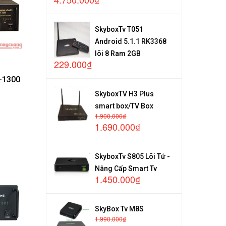
SkyboxTv T051
Android 5.1.1 RK3368
lõi 8 Ram 2GB
229.000₫
-1300
SkyboxTV H3 Plus
smart box/TV Box
1.900.000₫
1.690.000₫
SkyboxTv S805 Lõi Tứ -
Nâng Cấp Smart Tv
1.450.000₫
SkyBox Tv M8S
1.990.000₫