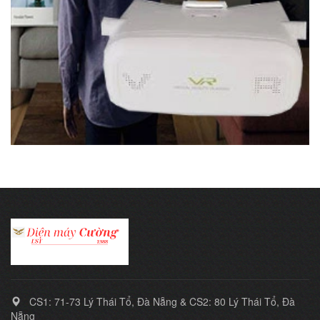
CS1: 71-73 Lý Thái Tổ, Đà Nẵng & CS2: 80 Lý Thái Tổ, Đà
Nẵng