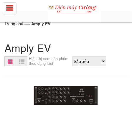
Trang chủ
—›
Amply EV
Amply EV
Hiển thị xem sản phẩm
theo dạng lưới