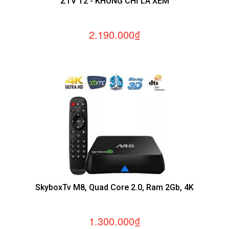
ZTV T2 - KHÔNG CHỈ LÀ XEM
2.190.000₫
SkyboxTv M8, Quad Core 2.0, Ram 2Gb, 4K
1.300.000₫