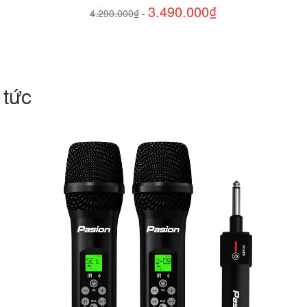
3.490.000₫
4.290.000₫
-
 tức