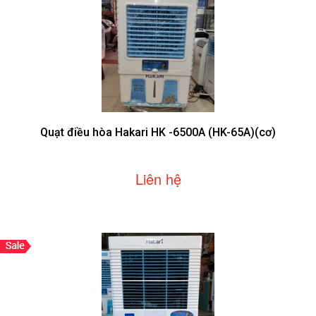
Quạt điều hòa Hakari HK -6500A (HK-65A)(cơ)
Liên hệ