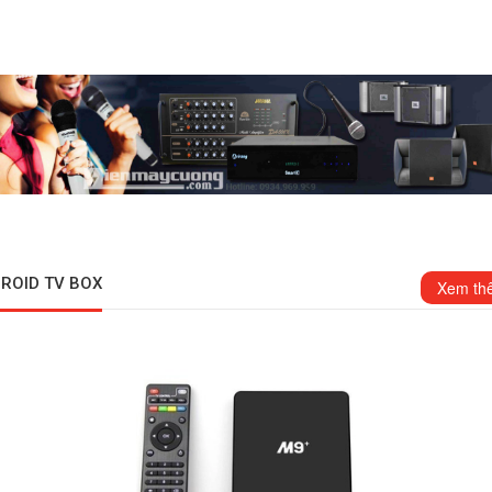
ROID TV BOX
Xem th