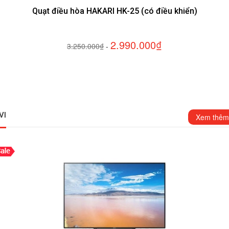
Quạt điều hòa HAKARI HK-25 (có điều khiển)
2.990.000₫
3.250.000₫
-
VI
Xem thêm