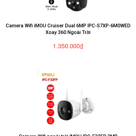
Camera Wifi iMOU Cruiser Dual 6MP IPC-S7XP-6M0WED
C
Xoay 360 Ngoài Trời
1.350.000₫