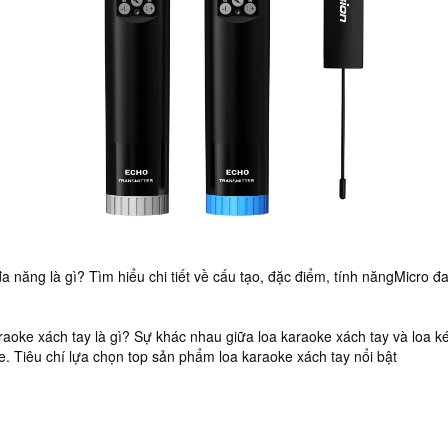
a năng là gì? Tìm hiểu chi tiết về cấu tạo, đặc điểm, tính năngMicro đ
raoke xách tay là gì? Sự khác nhau giữa loa karaoke xách tay và loa k
e. Tiêu chí lựa chọn top sản phẩm loa karaoke xách tay nổi bật