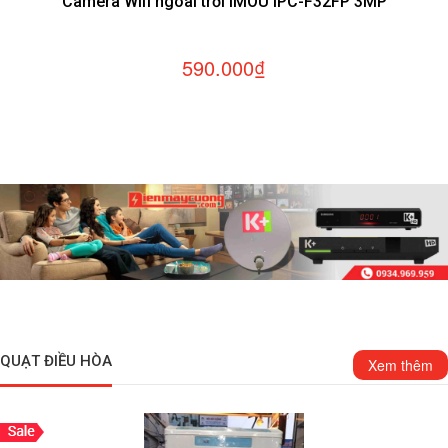
Camera Wifi ngoài trời IMOU IPC-F32FP 3MP
590.000₫
QUẠT ĐIỀU HÒA
Xem thêm