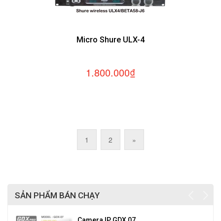
Micro Shure ULX-4
1.800.000₫
1
2
»
SẢN PHẨM BÁN CHẠY
Camera IP GDX 07