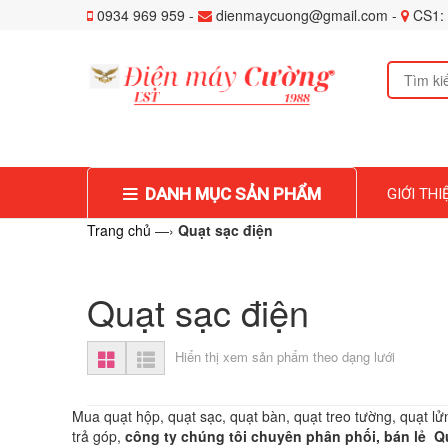
0934 969 959 -
dienmaycuong@gmail.com -
CS1: 
DANH MỤC SẢN PHẨM
GIỚI THI
Trang chủ
—›
Quạt sạc điện
Quạt sạc điện
Hiển thị xem sản phẩm theo dạng lưới
Mua quạt hộp, quạt sạc, quạt bàn, quạt treo tường, quạt l
trả góp,
công ty chúng tôi chuyên phân phối, bán lẻ Qu