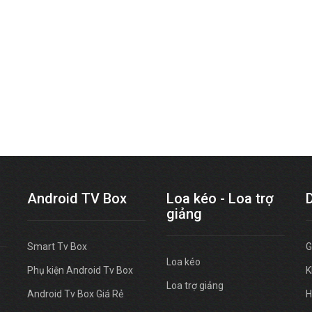
Android TV Box
Loa kéo - Loa trợ
giảng
Smart Tv Box
G
Loa kéo
Phụ kiện Android Tv Box
K
Loa trợ giảng
Android Tv Box Giá Rẻ
H