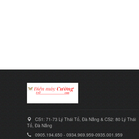
CS1: 71-73 Lý Thái Tổ, Đà Nẵng & CS2: 80 Lý Thái
Tổ, Đà Nẵng
0905.194.650 - 0934.969.959-0935.001.959