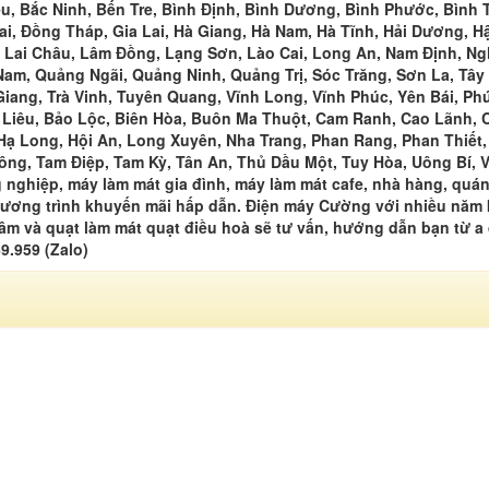
êu, Bắc Ninh, Bến Tre, Bình Định, Bình Dương, Bình Phước, Bình 
i, Đồng Tháp, Gia Lai, Hà Giang, Hà Nam, Hà Tĩnh, Hải Dương, H
 Lai Châu, Lâm Đồng, Lạng Sơn, Lào Cai, Long An, Nam Định, Ng
am, Quảng Ngãi, Quảng Ninh, Quảng Trị, Sóc Trăng, Sơn La, Tây 
iang, Trà Vinh, Tuyên Quang, Vĩnh Long, Vĩnh Phúc, Yên Bái, Ph
c Liêu, Bảo Lộc, Biên Hòa, Buôn Ma Thuột, Cam Ranh, Cao Lãnh, 
Hạ Long, Hội An, Long Xuyên, Nha Trang, Phan Rang, Phan Thiết,
ng, Tam Điệp, Tam Kỳ, Tân An, Thủ Dầu Một, Tuy Hòa, Uông Bí, V
 nghiệp, máy làm mát gia đình, máy làm mát cafe, nhà hàng, quá
ương trình khuyến mãi hấp dẫn. Điện máy Cường với nhiều năm 
u âm và quạt làm mát quạt điều hoà sẽ tư vấn, hướng dẫn bạn từ a
69.959 (Zalo)