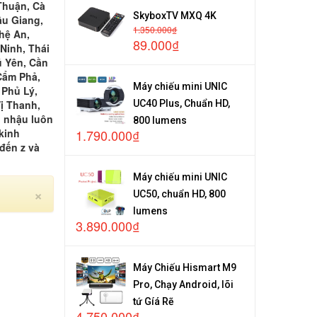
Thuận, Cà
SkyboxTV MXQ 4K
ậu Giang,
1.350.000₫
hệ An,
89.000₫
Ninh, Thái
ú Yên, Cần
Cẩm Phả,
Máy chiếu mini UNIC
 Phủ Lý,
UC40 Plus, Chuẩn HD,
ị Thanh,
n nhậu luôn
800 lumens
1.790.000₫
kinh
 đến z và
Máy chiếu mini UNIC
Close
×
UC50, chuẩn HD, 800
lumens
3.890.000₫
Máy Chiếu Hismart M9
Pro, Chạy Android, lõi
tứ Gíá Rẽ
4.750.000₫