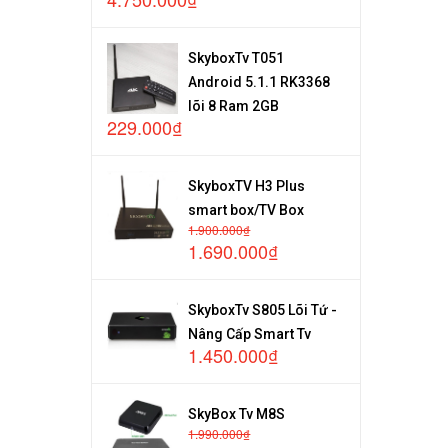
SkyboxTv T051
Android 5.1.1 RK3368
lõi 8 Ram 2GB
229.000₫
SkyboxTV H3 Plus
smart box/TV Box
1.900.000₫
1.690.000₫
SkyboxTv S805 Lõi Tứ -
Nâng Cấp Smart Tv
1.450.000₫
SkyBox Tv M8S
1.990.000₫