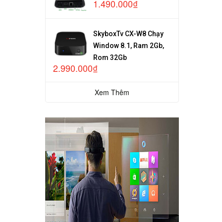
1.490.000₫
SkyboxTv CX-W8 Chạy
Window 8.1, Ram 2Gb,
Rom 32Gb
2.990.000₫
Xem Thêm