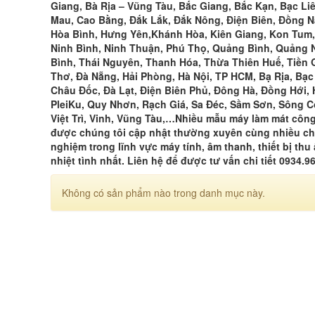
Giang, Bà Rịa – Vũng Tàu, Bắc Giang, Bắc Kạn, Bạc Li
Mau, Cao Bằng, Đắk Lắk, Đắk Nông, Điện Biên, Đồng Na
Hòa Bình, Hưng Yên,Khánh Hòa, Kiên Giang, Kon Tum,
Ninh Bình, Ninh Thuận, Phú Thọ, Quảng Bình, Quảng N
Bình, Thái Nguyên, Thanh Hóa, Thừa Thiên Huế, Tiền G
Thơ, Đà Nẵng, Hải Phòng, Hà Nội, TP HCM, Bạ Rịa, Bạ
Châu Đốc, Đà Lạt, Điện Biên Phủ, Đông Hà, Đồng Hới, 
PleiKu, Quy Nhơn, Rạch Giá, Sa Đéc, Sầm Sơn, Sông Cô
Việt Trì, Vinh, Vũng Tàu,…Nhiều mẫu máy làm mát công
được chúng tôi cập nhật thường xuyên cùng nhiều ch
nghiệm trong lĩnh vực máy tính, âm thanh, thiết bị th
nhiệt tình nhất. Liên hệ để được tư vấn chi tiết 0934.9
Không có sản phẩm nào trong danh mục này.