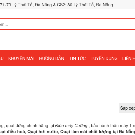
71-73 Lý Thái Tổ, Đà Nẵng & CS2: 80 Lý Thái Tổ, Đà Nẵng
ỆU
KHUYẾN MÃI
HƯỚNG DẪN
TIN TỨC
TUYỂN DỤNG
LIÊN 
ửng, quạt đứng chính hãng tại
Điện máy Cường
, bảo hành thân máy 1 
ạt điều hoà, Quạt hơi nước, Quạt làm mát chất lượng tại Đà Nẵn