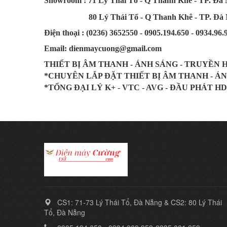
Showroom : 71 Lý Thái Tổ - Q Thanh Khê - TP. Đà
80 Lý Thái Tổ - Q Thanh Khê - TP. Đà 
Điện thoại : (0236) 3652550 - 0905.194.650 - 0934.96.
Email: dienmaycuong@gmail.com
THIẾT BỊ ÂM THANH - ÁNH SÁNG - TRUYỀN 
*CHUYÊN LẮP ĐẶT THIẾT BỊ ÂM THANH - Á
*TỔNG ĐẠI LÝ K+ - VTC - AVG - ĐẦU PHÁT HD
CS1: 71-73 Lý Thái Tổ, Đà Nẵng & CS2: 80 Lý Thái
Tổ, Đà Nẵng