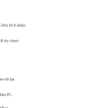
GHz( lõi 8 nhân)
 tùy chọn)
eo 60 fps
Phím PC.