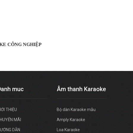
OKE CÔNG NGHIỆP
Danh muc
Âm thanh Karaoke
IỚI THIỆU
Bộ dàn Karaoke mẫu
HUYẾN MÃI
Amply Karaoke
ƯỚNG DẪN
Loa Karaoke