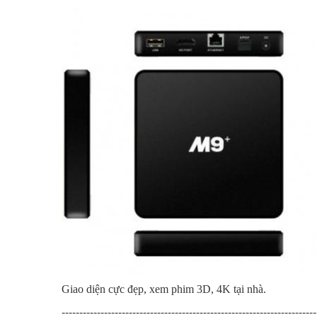
Giao diện cực đẹp, xem phim 3D, 4K tại nhà.​
------------------------------------------------------------------------