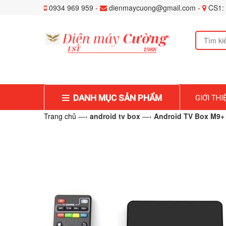
0934 969 959 -
dienmaycuong@gmail.com -
CS1: 
DANH MỤC SẢN PHẨM
GIỚI THI
Trang chủ
—›
android tv box
—›
Android TV Box M9+