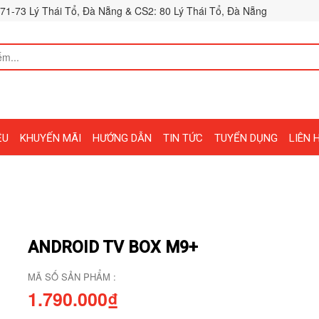
71-73 Lý Thái Tổ, Đà Nẵng & CS2: 80 Lý Thái Tổ, Đà Nẵng
ỆU
KHUYẾN MÃI
HƯỚNG DẪN
TIN TỨC
TUYỂN DỤNG
LIÊN 
ANDROID TV BOX M9+
MÃ SỐ SẢN PHẨM :
1.790.000₫