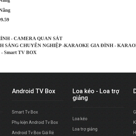
 Nẵng
Nẵng
99.59
HÌNH - CAMERA QUAN SÁT
NH SÁNG CHUYÊN NGHIỆP -KARAOKE GIA ĐÌNH - KARA
 - Smart TV BOX
Android TV Box
Loa kéo - Loa trợ
giảng
Smart Tv Box
G
Loa kéo
Phụ kiện Android Tv Box
K
Loa trợ giảng
Android Tv Box Giá Rẻ
H