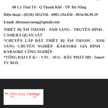
80 Lý Thái Tổ - Q Thanh Khê - TP. Đà Nẵng
Điện thoại : (0236) 3652550 - 0905.194.650 - 0934.96.99.59
Email: dienmaycuong@gmail.com
THIẾT BỊ ÂM THANH - ÁNH SÁNG - TRUYỀN HÌNH -
CAMERA QUAN SÁT
*CHUYÊN LẮP ĐẶT THIẾT BỊ ÂM THANH - ÁNH
SÁNG CHUYÊN NGHIỆP -KARAOKE GIA ĐÌNH -
KARAOKE CÔNG NGHIỆP
*TỔNG ĐẠI LÝ K+ - VTC - AVG - ĐẦU PHÁT HD - Smart
TV BOX