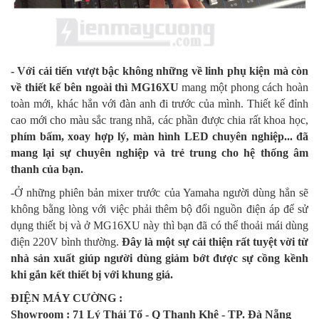
- Với cải tiến vượt bậc không những về linh phụ kiện mà còn
về thiết kế bên ngoài thì MG16XU
mang một phong cách hoàn
toàn mới, khác hẳn với đàn anh đi trước của mình. Thiết kế đỉnh
cao mới cho màu sắc trang nhã, các phần được chia rất khoa học,
phím bấm, xoay hợp lý, màn hình LED chuyên nghiệp... đã
mang lại sự chuyên nghiệp và trẻ trung cho hệ thống âm
thanh của bạn.
-Ở những phiên bản mixer trước của Yamaha người dùng hẳn sẽ
không bằng lòng với việc phải thêm bộ đổi nguồn điện áp để sử
dụng thiết bị và ở MG16XU này thì bạn đã có thể thoải mái dùng
điện 220V bình thường.
Đây là một sự cải thiện rất tuyệt vời từ
nhà sản xuất giúp người dùng giảm bớt được sự cồng kềnh
khi gắn kết thiết bị với khung giá.
ĐIỆN MÁY CƯỜNG :
Showroom : 71 Lý Thái Tổ - Q Thanh Khê - TP. Đà Nẵng