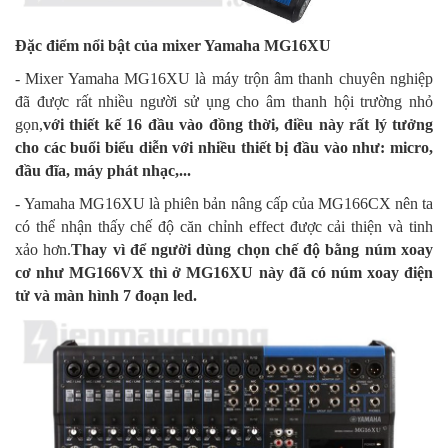
Đặc điểm nổi bật của mixer Yamaha MG16XU
- Mixer Yamaha MG16XU là máy trộn âm thanh chuyên nghiệp
đã được rất nhiều người sử ụng cho âm thanh hội trường nhỏ
gọn,
với thiết kế 16 đầu vào đồng thời, điều này rất lý tưởng
cho các buổi biểu diễn với nhiều thiết bị đầu vào như: micro,
đầu đĩa, máy phát nhạc,...
- Yamaha MG16XU là phiên bản nâng cấp của MG166CX nên ta
có thể nhận thấy chế độ căn chỉnh effect được cải thiện và tinh
xảo hơn.
Thay vì để người dùng chọn chế độ bằng núm xoay
cơ như MG166VX thì ở MG16XU này đã có núm xoay điện
tử và màn hình 7 đoạn led.