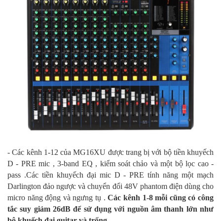
-
Các kênh 1-12 của MG16XU được trang bị với bộ tiền khuyếch
D - PRE mic , 3-band EQ , kiểm soát chảo và một bộ lọc cao -
pass .Các tiền khuyếch đại mic D - PRE tính năng một mạch
Darlington đảo ngược và chuyển đổi 48V phantom điện dùng cho
micro năng động và ngưng tụ .
Các kênh 1-8 mỗi cũng có công
tắc suy giảm 26dB để sử dụng với nguồn âm thanh lớn như
bộ khuếch đại guitar và trống
.