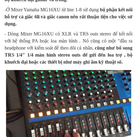
-Ở Mixer Yamaha MG16XU từ line 1-8 sử dụng
bộ phận kết nối
hỗ trợ cả giắc 6li và giắc canon nên rất thuận tiện cho việc sử
dụng.
- Dòng Mixer MG16XU có XLR và TRS outs stereo để kết nối
với hệ thống PA hoặc loa màn hình . Nó cũng có một "đầu ra
headphone với kiểm soát để theo dõi cá nhân,
cũng như bổ sung
TRS 1/4" 1/4 màn hình stereo outs để gửi đến loa trợ , bộ
khuếch đại hoặc các thiết bị như máy ghi âm kỹ thuật số.