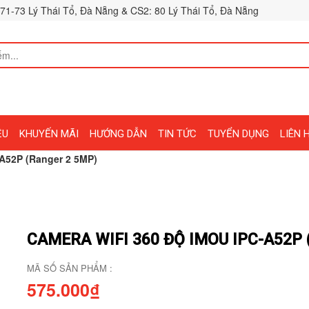
71-73 Lý Thái Tổ, Đà Nẵng & CS2: 80 Lý Thái Tổ, Đà Nẵng
ỆU
KHUYẾN MÃI
HƯỚNG DẪN
TIN TỨC
TUYỂN DỤNG
LIÊN 
-A52P (Ranger 2 5MP)
CAMERA WIFI 360 ĐỘ IMOU IPC-A52P
MÃ SỐ SẢN PHẨM :
575.000₫