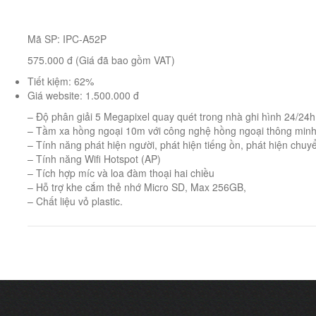
Mã SP: IPC-A52P
575.000 đ (Giá đã bao gồm VAT)
Tiết kiệm: 62%
Giá website: 1.500.000 đ
– Độ phân giải 5 Megapixel quay quét trong nhà ghi hình 24/24h
– Tầm xa hồng ngoại 10m với công nghệ hồng ngoại thông min
– Tính năng phát hiện người, phát hiện tiếng ồn, phát hiện chuy
– Tính năng Wifi Hotspot (AP)
– Tích hợp míc và loa đàm thoại hai chiều
– Hỗ trợ khe cắm thẻ nhớ Micro SD, Max 256GB,
– Chất liệu vỏ plastic.