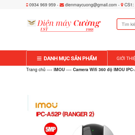
0934 969 959 -
dienmaycuong@gmail.com -
CS1: 
DANH MỤC SẢN PHẨM
GIỚI THI
Trang chủ
—›
IMOU
—›
Camera Wifi 360 độ IMOU IPC