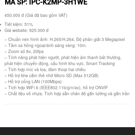
MÃ SP: IPC-K2MP-3H1WE
450.000 đ (Giá đã bao gồm VAT)
Tiết kiệm: 51%
Giá website: 925.000 đ
– Chuẩn nén hình ảnh: H.265/H.264, Độ phân giải 3 Megapixel
– Tầm xa hồng ngoại/ánh sáng vàng: 10m.
– Zoom số 8x, 20fps
– Tính năng phát hiện người, phát hiện âm thanh bất thường,
phát hiện chuyển động, cấu hình khu vực, Smart Tracking
– Tích hợp míc và loa, đàm thoại hai chiều
– Hỗ trợ khe cắm thẻ nhớ Micro SD (Max 512GB)
– Hỗ trợ cổng LAN (100Mbps)
– Tích hợp WiFi 6 (IEEE802.11b/g/n/ax), hỗ trợ ONVIF
– Chất liệu vỏ nhựa. Tích hợp sẵn chân đế gắn tường và gắn trần