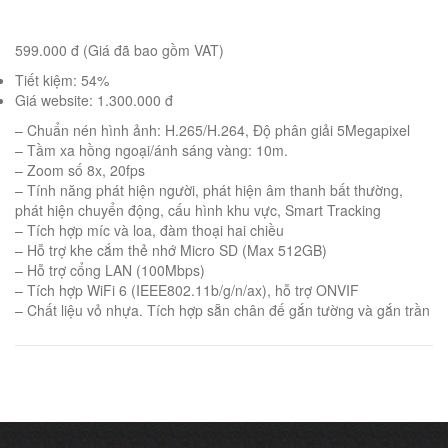
599.000 đ (Giá đã bao gồm VAT)
Tiết kiệm: 54%
Giá website: 1.300.000 đ
– Chuẩn nén hình ảnh: H.265/H.264, Độ phân giải 5Megapixel
– Tầm xa hồng ngoại/ánh sáng vàng: 10m.
– Zoom số 8x, 20fps
– Tính năng phát hiện người, phát hiện âm thanh bất thường,
phát hiện chuyển động, cấu hình khu vực, Smart Tracking
– Tích hợp míc và loa, đàm thoại hai chiều
– Hỗ trợ khe cắm thẻ nhớ Micro SD (Max 512GB)
– Hỗ trợ cổng LAN (100Mbps)
– Tích hợp WiFi 6 (IEEE802.11b/g/n/ax), hỗ trợ ONVIF
– Chất liệu vỏ nhựa. Tích hợp sẵn chân đế gắn tường và gắn trần