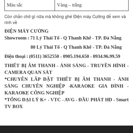
Màu sắc
Vàng – trắng
Còn chần chờ gì nữa mà không ghé Điện máy Cường để xem và
rinh về
ĐIỆN MÁY CƯỜNG
Showroom : 71 Lý Thái Tổ - Q Thanh Khê - TP. Đà Nẵng
80 Lý Thái Tổ - Q Thanh Khê - TP. Đà Nẵng
Điện thoại : (0511) 3652550 - 0905.194.650 - 0934.96.99.59
THIẾT BỊ ÂM THANH - ÁNH SÁNG - TRUYỀN HÌNH -
CAMERA QUAN SÁT
*CHUYÊN LẮP ĐẶT THIẾT BỊ ÂM THANH - ÁNH
SÁNG CHUYÊN NGHIỆP -KARAOKE GIA ĐÌNH -
KARAOKE CÔNG NGHIỆP
*TỔNG ĐẠI LÝ K+ - VTC - AVG - ĐẦU PHÁT HD - Smart
TV BOX