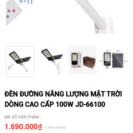
ĐÈN ĐƯỜNG NĂNG LƯỢNG MẶT TRỜI
DÒNG CAO CẤP 100W JD-66100
MÃ SỐ SẢN PHẨM :
1.690.000₫
1.990.000₫