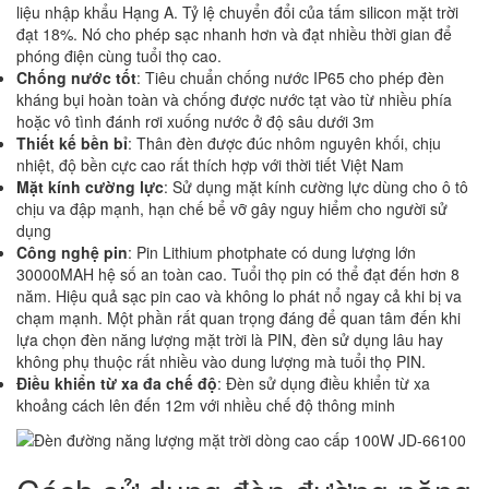
liệu nhập khẩu Hạng A. Tỷ lệ chuyển đổi của tấm silicon mặt trời
đạt 18%. Nó cho phép sạc nhanh hơn và đạt nhiều thời gian để
phóng điện cùng tuổi thọ cao.
Chống nước tốt
: Tiêu chuẩn chống nước IP65 cho phép đèn
kháng bụi hoàn toàn và chống được nước tạt vào từ nhiều phía
hoặc vô tình đánh rơi xuống nước ở độ sâu dưới 3m
Thiết kế bền bỉ
: Thân đèn được đúc nhôm nguyên khối, chịu
nhiệt, độ bền cực cao rất thích hợp với thời tiết Việt Nam
Mặt kính cường lực
: Sử dụng mặt kính cường lực dùng cho ô tô
chịu va đập mạnh, hạn chế bể vỡ gây nguy hiểm cho người sử
dụng
Công nghệ pin
: Pin Lithium photphate có dung lượng lớn
30000MAH hệ số an toàn cao. Tuổi thọ pin có thể đạt đến hơn 8
năm. Hiệu quả sạc pin cao và không lo phát nổ ngay cả khi bị va
chạm mạnh. Một phần rất quan trọng đáng để quan tâm đến khi
lựa chọn đèn năng lượng mặt trời là PIN, đèn sử dụng lâu hay
không phụ thuộc rất nhiều vào dung lượng mà tuổi thọ PIN.
Điều khiển từ xa đa chế độ
: Đèn sử dụng điều khiển từ xa
khoảng cách lên đến 12m với nhiều chế độ thông minh