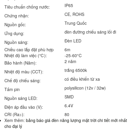
IP65
Tiêu chuẩn chống nước:
CE, ROHS
Chứng nhận:
Trung Quốc
Nguồn gốc:
đèn đường chiếu sáng lối đi
Ứng dụng:
Đèn LED
Nguồn sáng:
Chiều cao lắp đặt phù hợp
6m
Nhiệt độ làm việc (℃):
-25-60°C
2 năm
Bảo hành (Năm):
trắng 6500k
Nhiệt độ màu (CCT):
có điều khiển từ xa
Chế độ chiếu sáng:
polysilicon (12v / 32w)
Tấm pin
SMD
Nguồn sáng LED:
6.4V
Điện áp đầu vào (V):
CRI (Ra>):
80
Xem thêm:
bảng báo giá đèn năng lượng mặt trời chi tiết mới nhất
cho đại lý