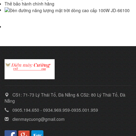
Thẻ bảo hành chính hãng
CS1: 71-73 Lý Thái Tổ, Đà Nẵng & CS2: 80 Lý Thái Tổ, Đà
Nẵng
0905.194.650 - 0934.969.959-0935.001.959
dienmaycuong@gmail.com