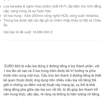
Loa karaoke & nghe nhạc phẩm chất Hi-Fi, đại diện cho tính đẳng
cấp, sang trọng và sự hoàn hảo.
03 loa trung - trầm 203mm công nghệ HCA, công suất 160w/loa.
Thùng loa được dát các lớp gỗ tự nhiên nhập khẩu từ Mỹ và Châu
Âu
Giá bán lẻ đề xuất: 18.890.000 đ
EURO 803 là mẫu loa đứng 2 đường tiếng 4 loa thành phần, với
1 loa tần số cao và 3 loa trung-trầm được bố trí hướng ra phía
trước trên cùng một trục. Cấu trúc âm thanh 2 đường tiếng là thiết
kế quen thuộc được ứng dụng trên nhiều mẫu loa nổi tiếng thế
giới vì những ưu điểm mà kỹ thuật này mang lại, cụ thể là khả
năng đồng pha giữa các loa con rất tốt, từ đó giúp âm thanh trở
nên trung thực, sắc sảo, rõ ràng và không bị hiện tượng rối tiếng.