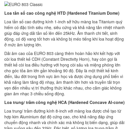
Loa tần số cao công nghệ HTD (Hardened Titanium Dome)
Loa tần số cao đường kính 1-inch sở hữu màng loa Titanium quý
hiếm có đặc tính siêu nhẹ, siêu cứng và khả năng tản nhiệt nhanh
giúp đáp ứng dải tần số lên đến 25kHz. Âm thanh chi tiết, sinh
động, có độ vang tốt hơn và không bị méo tiếng khi loa hoạt động
ở mức âm lượng lớn.
Dải âm cao của EURO 803 càng thêm hoàn hảo khi kết hợp với
còi loa thiết kế CDH (Constant Directivity Horn), hay còn gọi là
thiết kế còi loa điều hướng với họng còi sâu và miệng phóng lớn
cho góc tỏa âm lớn gần khoảng 90 độ. Đây là một thiết kế kinh
điển, lâu đời trong lĩnh vực âm học và được ứng dụng phổ biến vì
khả năng làm tăng độ nhạy, âm thanh lớn hơn và truyền tải trọn
vẹn đến nhiều vị trí thưởng thức khác nhau, cho cảm giác không
gian âm nhạc 3 chiều sống động.
Loa trung/ trầm công nghệ
HCA (Hardened Concave Al-cone)
Loa trung/ trầm đường kính 8-inch với màng loa được chế tạo từ
hợp kim Aluminium đạt độ cứng cao, cho khả năng đáp ứng
chuyển động nhanh và chính xác mà không bị biến dạng, giúp dải
trầm xuống sâu đến 32Hz. Đặc biệt, số lượng loa trung-trầm ở