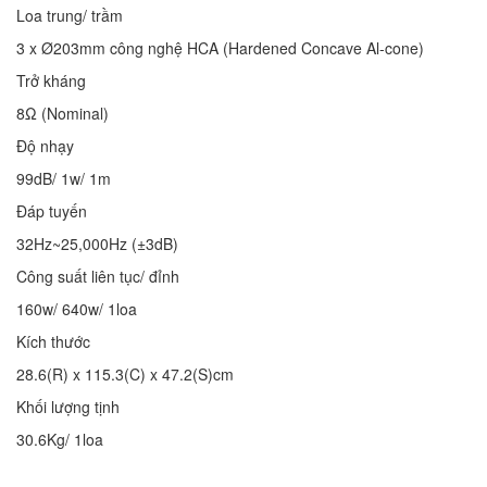
Loa trung/ trầm
3 x Ø203mm công nghệ HCA (Hardened Concave Al-cone)
Trở kháng
8Ω (Nominal)
Độ nhạy
99dB/ 1w/ 1m
Đáp tuyến
32Hz~25,000Hz (±3dB)
Công suất liên tục/ đỉnh
160w/ 640w/ 1loa
Kích thước
28.6(R) x 115.3(C) x 47.2(S)cm
Khối lượng tịnh
30.6Kg/ 1loa