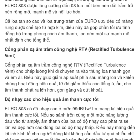
EURO 803 được tăng cường đến 03 loa mỗi bên nên dải trầm trở
nên rộng mở, mạnh mẽ và nội lực hơn.
Cả loa tần số cao và loa trung-trầm của EURO 803 đều có màng
rung được chế tạo từ hợp kim, điều này đã góp phần tối ưu tính
đồng bộ trong phong cách âm thanh, tạo nên một sự mạnh mẽ
nhất định cho tổng thể.
Cổng phản xạ âm trầm công nghệ
RTV (Rectified Turbulence
Vent)
Cổng phản xạ âm trầm công nghệ RTV (Rectified Turbulence
Vent) cho phép luồng khí di chuyển ra vào thùng loa nhanh gọn
và êm ái. Điều này giúp giảm áp suất phía sau màng loa và khiến
chúng hoạt động hiệu quả, từ đó giảm thiểu các tiếng ù, ồn, cho
âm thanh phát ra lớn hơn, gọn gàng và dứt khoát.
Độ nhạy cao cho hiệu quả âm thanh cực tốt
EURO 803 có độ nhạy cao ở mức 99dB/1w/1m mang lại hiệu quả
âm thanh cực tốt. Nếu so sánh trên cùng một mức năng lượng
đầu vào từ amply, âm thanh của loa có độ nhạy cao phát ra sẽ
lớn và đẹp hơn các dòng loa có độ nhạy thấp. Điều này mang đến
lợi ích kinh tế cho người dùng khi không cần đầu tư quá nhiều chi
phí cho amply công suất lớn mà vẫn đạt được hiệu quả âm thanh