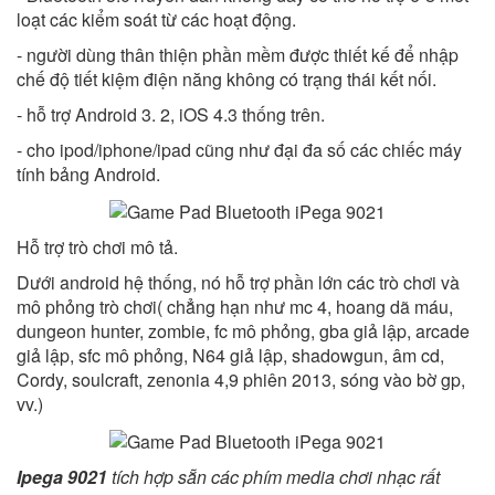
loạt các kiểm soát từ các hoạt động.
- người dùng thân thiện phần mềm được thiết kế để nhập
chế độ tiết kiệm điện năng không có trạng thái kết nối.
- hỗ trợ Android 3. 2, iOS 4.3 thống trên.
- cho ipod/iphone/ipad cũng như đại đa số các chiếc máy
tính bảng Android.
Hỗ trợ trò chơi mô tả.
Dưới android hệ thống, nó hỗ trợ phần lớn các trò chơi và
mô phỏng trò chơi( chẳng hạn như mc 4, hoang dã máu,
dungeon hunter, zombie, fc mô phỏng, gba giả lập, arcade
giả lập, sfc mô phỏng, N64 giả lập, shadowgun, âm cd,
Cordy, soulcraft, zenonia 4,9 phiên 2013, sóng vào bờ gp,
vv.)
Ipega 9021
tích hợp sẵn các phím media chơi nhạc rất