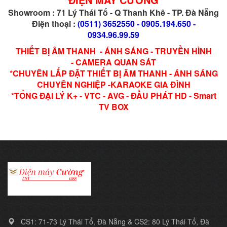
Showroom : 71 Lý Thái Tổ - Q Thanh Khê - TP. Đà Nẵng
Điện thoại :
(0511) 3652550 - 0905.194.650 -
0934.96.99.59
THIẾT BỊ ÂM THANH - ÁNH SÁNG - TRUYỀN HÌNH
- CAMERA QUAN SÁT
*CHUYÊN LẮP ĐẶT THIẾT BỊ ÂM THANH - ÁNH SÁNG
CHUYÊN NGHIỆP -KARAOKE GIA ĐÌNH
*TỔNG ĐẠI LÝ K+ - VTC - AVG - ĐẦU PHÁT HD - Smart
TV BOX
CS1: 71-73 Lý Thái Tổ, Đà Nẵng & CS2: 80 Lý Thái Tổ, Đà