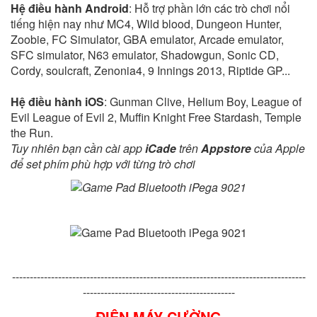
Hệ điều hành Android
: Hỗ trợ phần lớn các trò chơi nổi
tiếng hiện nay như MC4, Wild blood, Dungeon Hunter,
Zoobie, FC Simulator, GBA emulator, Arcade emulator,
SFC simulator, N63 emulator, Shadowgun, Sonic CD,
Cordy, soulcraft, Zenonia4, 9 Innings 2013, Riptide GP...
Hệ điều hành iOS
: Gunman Clive, Helium Boy, League of
Evil League of Evil 2, Muffin Knight Free Stardash, Temple
the Run.
Tuy nhiên bạn cần cài app
iCade
trên
Appstore
của Apple
để set phím phù hợp với từng trò chơi
-----------------------------------------------------------------------------------
-------------------------------------------
ĐIỆN MÁY CƯỜNG