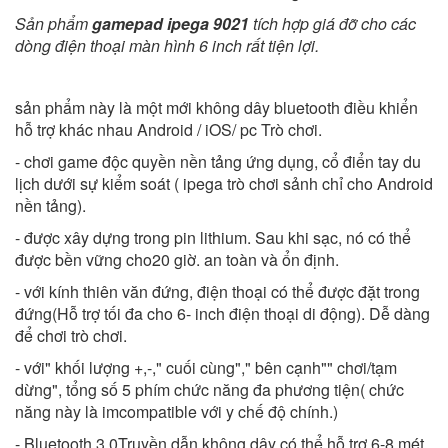
Sản phẩm
gamepad ipega 9021
tích hợp giá đỡ cho các
dòng điện thoại màn hình 6 inch rất tiện lợi.
sản phẩm này là một mới không dây bluetooth điều khiển
hỗ trợ khác nhau Android / iOS/ pc Trò chơi.
- chơi game độc quyền nền tảng ứng dụng, cổ điển tay du
lịch dưới sự kiểm soát ( ipega trò chơi sảnh chỉ cho Android
nền tảng).
- được xây dựng trong pin lithium. Sau khi sạc, nó có thể
được bền vững cho20 giờ. an toàn và ổn định.
- với kính thiên văn đứng, điện thoại có thể được đặt trong
đứng(Hỗ trợ tối đa cho 6- inch điện thoại di động). Dễ dàng
để chơi trò chơi.
- với" khối lượng +,-," cuối cùng"," bên cạnh"" chơi/tạm
dừng", tổng số 5 phím chức năng đa phương tiện( chức
năng này là imcompatible với y chế độ chính.)
- Bluetooth 3.0Truyền dẫn không dây có thể hỗ trợ 6-8 mét