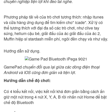
chuyên nghiệp tiện lợi khi đeo tai nghe.
Phương pháp tải về của trò chơi tương thích: nhập itunes
và cửa hàng ứng dụng để tìm kiếm cho" icade". Xử lý có
thể tương thích với đại đa số các trò chơi, như clive tay
súng, helium cậu bé, giải đấu của ác giải đấu của ác 2,
Muffin hiệp sĩ stardash miễn phí, ngôi đền chạy và như vậy.
Hướng dẫn sử dụng.
GamePad
chuyển đổi qua lại giữa các dòng điện thoại
Android và IOS cũng đơn giản và tiện lợi.
Hướng dẫn chế độ chơi:
Có 4 kiểu kết nối, việc kết nối khá đơn giản bằng cách ấn
giữ một nút trong 4 nút X, Y, A, B rồi nhấn nút Home để bật
chế độ Bluetooth