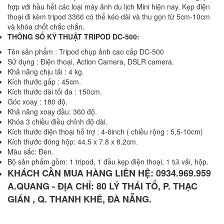
hợp với hầu hết các loại máy ảnh du lịch Mini hiện nay. Kẹp điện
thoại đi kèm tripod 3366 có thể kéo dài và thu gọn từ 5cm-10cm
và khóa chốt chắc chắn.
THÔNG SỐ KỸ THUẬT TRIPOD DC-500:
Tên sản phẩm : Tripod chụp ảnh cao cấp DC-500
Sử dụng : Điện thoại, Action Camera, DSLR camera.
Khả năng chịu tải : 4 kg.
Kích thước gấp : 45cm.
Kích thước dài tối đa : 150cm.
Góc xoay : 180 độ.
Khả năng xoay đầu: 360 độ.
Khóa 3 chiều điều chỉnh độ dài.
Kích thước điện thoại hỗ trợ : 4-6inch ( chiều rộng : 5,5-10cm)
Kích thước đóng hộp: 44.5 x 7.8 x 8.2cm.
Màu sắc: Đen.
Bộ sản phẩm gồm: 1 tripod, 1 đầu kẹp điện thoại, 1 túi vải, hộp.
KHÁCH CẦN MUA HÀNG LIÊN HỆ: 0934.969.959
A.QUANG - ĐỊA CHỈ: 80 LÝ THÁI TỔ, P. THẠC
GIÁN , Q. THANH KHÊ, ĐÀ NẴNG.