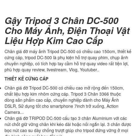
Gậy Tripod 3 Chân DC-500
Cho Máy Ảnh, Điện Thoại Vật
Liệu Hợp Kim Cao Cấp
Chân giá đỡ máy ảnh Tripod DC-500 có chiều cao 150cm, thiết kế
cứng cáp, tripod DC-500 là phụ kiện hỗ trợ quay phim, chụp ảnh
chuyên nghiệp, có tích hợp tay cầm hỗ trợ quay video rất tiện lợi,
phù hợp quay review, livestream, Vlog, Youtuber..
THIẾT KẾ CỨNG CÁP
Chân giá đỡ Tripod DC-500 có chiều cao mở rộng đến 150cm,
chất liệu hợp kim nhôm cứng cáp. Tripod 3 Chân 3366 thuộc
dòng sản phẩm cao cấp, chuyên nghiệp dành cho Máy Ảnh
DSLR, Sử dụng tốt cho smartphone 7inch trở xuống, Action
Camera...
Chân giá đỡ TRIPOD DC-500 cấu tạo 3 chân Aluminium với các
nút chốt giữ vững chân khi kéo dài hoặc nối ngắn lại. 3 chân được
bọc nút cao su dày chống trượt giúp cho tripod đứng vững ở mọi