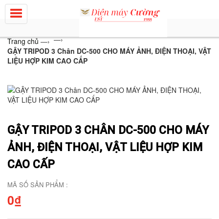
—›
Trang chủ
—›
GẬY TRIPOD 3 Chân DC-500 CHO MÁY ẢNH, ĐIỆN THOẠI, VẬT
LIỆU HỢP KIM CAO CẤP
GẬY TRIPOD 3 CHÂN DC-500 CHO MÁY
ẢNH, ĐIỆN THOẠI, VẬT LIỆU HỢP KIM
CAO CẤP
MÃ SỐ SẢN PHẨM :
0₫