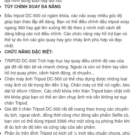
địa hình sông suối hay đồi núi.
TÙY CHỈNH XOAY ĐA NĂNG
Đầu tripod DC-500 có ngàm khóa, các nấc xoay nhiều góc độ
giúp bạn tháo lắp dễ dàng. Bạn có thể điều chỉnh đầu tripod xoay
ngang 360 hay gạt lên xuống 90 độ theo ý mình một cách dễ
dàng bằng các nút điều chỉnh. Các chức năng này hỗ trợ bạn có
thể tự do tìm các góc quay hay góc nháy ảnh phù hợp và đẹp
nhất.
CHỨC NĂNG ĐẶC BIỆT:
TRIPOD DC-500 Tích hợp trục tay quay điều chỉnh độ cao của
giá đỡ rất tiện lợi và nhanh chóng. Ngoài ra còn có thêm tay cầm
hỗ trợ quay phim, cảnh hành động, di chuyển...
Chân máy ảnh Tripod DC-500 có thể chịu đựng được những loại
máy ảnh có tải trọng lên đến 3 kg. Chân máy có thể rút ngắn, kéo
dài từ 45cm-150cm. Các chốt khóa trên thân Tripod bám chặt mỗi
khi khóa giúp bạn có thể an tâm chụp ảnh mà vẫn không sợ sụp
chân Tripod.
Giá đỡ 3 chân Tripod DC-500 rất dễ mang theo trong các chuyến
du lịch, ngoại cảnh, đồng thời cũng như dòng sản phẩm Selfie cũ,
bạn còn có thể dùng tripod 3366 như một công cụ phòng thân khi
đi du lịch do độ bền và cứng cáp của sản phẩm.
Phần ốc trên đỉnh Tripod có kích cỡ ¼ inch tiêu chuẩn chung, phù