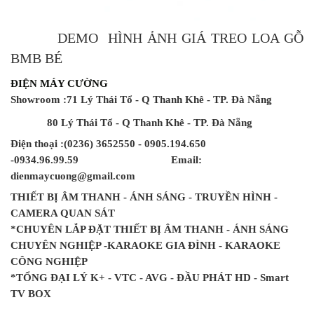
DEMO HÌNH ẢNH GIÁ TREO LOA GỖ
BMB BÉ
ĐIỆN MÁY CƯỜNG
Showroom :71 Lý Thái Tổ - Q Thanh Khê - TP. Đà Nẵng
80 Lý Thái Tổ - Q Thanh Khê - TP. Đà Nẵng
Điện thoại :(0236) 3652550 - 0905.194.650
-0934.96.99.59
Email:
dienmaycuong@gmail.com
THIẾT BỊ ÂM THANH - ÁNH SÁNG - TRUYỀN HÌNH -
CAMERA QUAN SÁT
*CHUYÊN LẮP ĐẶT THIẾT BỊ ÂM THANH - ÁNH SÁNG
CHUYÊN NGHIỆP -KARAOKE GIA ĐÌNH - KARAOKE
CÔNG NGHIỆP
*TỔNG ĐẠI LÝ K+ - VTC - AVG - ĐẦU PHÁT HD - Smart
TV BOX