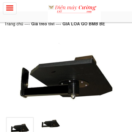
Trang chủ
—›
Giá treo tivi
—›
GIÁ LOA GỖ BMB BÉ