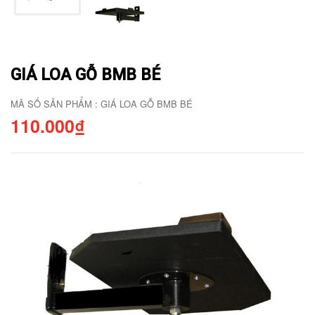
GIÁ LOA GỖ BMB BÉ
MÃ SỐ SẢN PHẨM : GIÁ LOA GỖ BMB BÉ
110.000₫