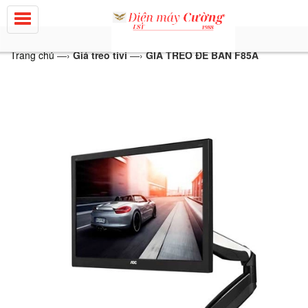
Trang chủ
—›
Giá treo tivi
—›
GIÁ TREO ĐỂ BÀN F85A