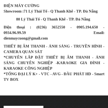
ĐIỆN MÁY CƯỜNG
Showroom :71 Lý Thái Tổ - Q Thanh Khê - TP. Đà Nẵng
80 Lý Thái Tổ - Q Thanh Khê - TP. Đà Nẵng
Điện thoại : (0236) 3652550 - 0905.194.650 -
0934.96.99.59 Email:
dienmaycuong@gmail.com
THIẾT BỊ ÂM THANH - ÁNH SÁNG - TRUYỀN HÌNH -
CAMERA QUAN SÁT
*CHUYÊN LẮP ĐẶT THIẾT BỊ ÂM THANH - ÁNH
SÁNG CHUYÊN NGHIỆP -KARAOKE GIA ĐÌNH -
KARAOKE CÔNG NGHIỆP
*TỔNG ĐẠI LÝ K+ - VTC - AVG - ĐẦU PHÁT HD - Smart
TV BOX