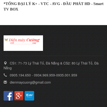
*TỔNG ĐẠI LÝ K+ - VTC - AVG - ĐẦU PHÁT HD - Smart
TV BOX
CS1: 71-73 Lý Thái Tổ, Đà Nẵng & CS2: 80 Lý Thái Tổ, Đà
Nẵng
0905.194.650 - 0934.969.959-0935.001.959
dienmaycuong@gmail.com