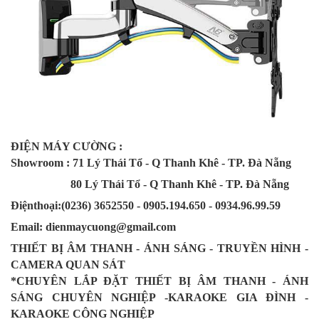
ĐIỆN MÁY CƯỜNG :
Showroom : 71 Lý Thái Tổ - Q Thanh Khê - TP. Đà Nẵng
80 Lý Thái Tổ - Q Thanh Khê - TP. Đà Nẵng
Điệnthoại:(0236) 3652550 - 0905.194.650 - 0934.96.99.59
Email: dienmaycuong@gmail.com
THIẾT BỊ ÂM THANH - ÁNH SÁNG - TRUYỀN HÌNH -
CAMERA QUAN SÁT
*CHUYÊN LẮP ĐẶT THIẾT BỊ ÂM THANH - ÁNH
SÁNG CHUYÊN NGHIỆP -KARAOKE GIA ĐÌNH -
KARAOKE CÔNG NGHIỆP