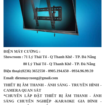
ĐIỆN MÁY CƯỜNG :
Showroom : 71 Lý Thái Tổ - Q Thanh Khê - TP. Đà Nẵng
80 Lý Thái Tổ - Q Thanh Khê - TP. Đà Nẵng
Điện thoại:(0236) 3652550 - 0905.194.650 - 0934.96.99.59
Email: dienmaycuong@gmail.com
THIẾT BỊ ÂM THANH - ÁNH SÁNG - TRUYỀN HÌNH -
CAMERA QUAN SÁT
*CHUYÊN LẮP ĐẶT THIẾT BỊ ÂM THANH - ÁNH
SÁNG CHUYÊN NGHIỆP -KARAOKE GIA ĐÌNH -