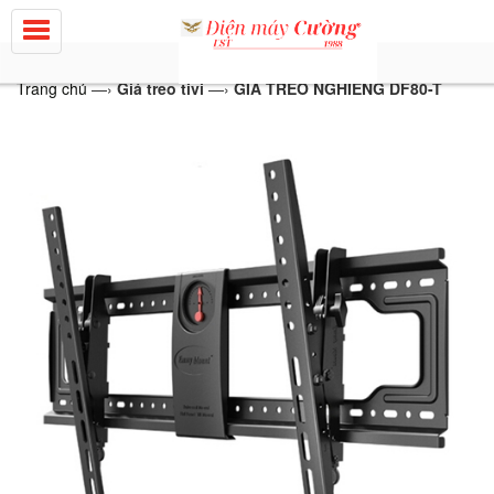
Trang chủ
—›
Giá treo tivi
—›
GIÁ TREO NGHIÊNG DF80-T