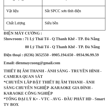
Vật liệu
Sắt SPCC sơn tĩnh điện
Chất Lượng
Siêu bền
ĐIỆN MÁY CƯỜNG :
Showroom : 71 Lý Thái Tổ - Q Thanh Khê - TP. Đà Nẵng
80 Lý Thái Tổ - Q Thanh Khê - TP. Đà Nẵng
Điện thoại : (0236) 3652550 - 0905.194.650 - 0934.96.99.59
Email: dienmaycuong@gmail.com
THIẾT BỊ ÂM THANH - ÁNH SÁNG - TRUYỀN HÌNH -
CAMERA QUAN SÁT
*CHUYÊN LẮP ĐẶT THIẾT BỊ ÂM THANH - ÁNH
SÁNG CHUYÊN NGHIỆP -KARAOKE GIA ĐÌNH -
KARAOKE CÔNG NGHIỆP
*TỔNG ĐẠI LÝ K+ - VTC - AVG - ĐẦU PHÁT HD - Smart
TV BOX