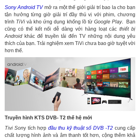
Sony Android TV
mở ra một thế giới giải trí bao la cho bạn
tận hưởng từng giờ giải trí đầy thú vị với phim, chương
trình
TiVi
và kho ứng dụng khổng lồ từ
Google Play
. Bạn
cũng có thể kết nối dễ dàng với hàng loạt các
thiết bị
Android
khác để truyền tải đển TV những nội dung yêu
thích của bạn. Trải nghiệm xem TiVi chưa bao giờ tuyệt vời
hơn thế.
Truyền hình KTS DVB- T2 thế hệ mới
Tivi Son
y tích hợp
đầu thu kỹ thuật số DVB -T2
cung cấp
chất lượng hình ảnh và âm thanh tốt hơn, cộng thêm khả