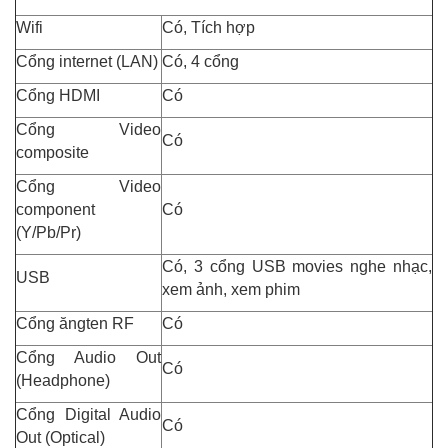
Wifi
Có, Tích hợp
Cổng internet (LAN)
Có, 4 cổng
Cổng HDMI
Có
Cổng Video
Có
composite
Cổng Video
component
Có
(Y/Pb/Pr)
Có, 3 cổng USB movies nghe nhạc,
USB
xem ảnh, xem phim
Cổng ăngten RF
Có
Cổng Audio Out
Có
(Headphone)
Cổng Digital Audio
Có
Out (Optical)