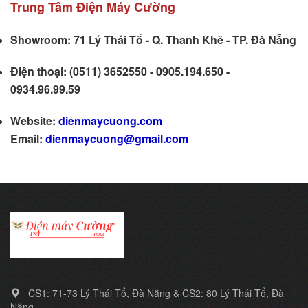
Trung Tâm Điện Máy Cường
Showroom: 71 Lý Thái Tổ - Q. Thanh Khê - TP. Đà Nẵng
Điện thoại: (0511) 3652550 - 0905.194.650 -
0934.96.99.59
Website:
dienmaycuong.com
Email:
dienmaycuong@gmail.com
CS1: 71-73 Lý Thái Tổ, Đà Nẵng & CS2: 80 Lý Thái Tổ, Đà
Nẵng