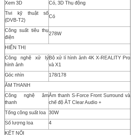
Xem 3D
Có, 3D Thụ động
Tivi kỹ thuật số
Có
(DVB-T2)
Công suất tiêu thụ
278W
điện
HIỂN THỊ
Công nghệ xử lý
Bộ xử lí hình ảnh 4K X-REALITY Pro
hình ảnh
và X1
Góc nhìn
178/178
ÂM THANH
Công nghệ âm
Âm thanh S-Force Front Surround và
thanh
chế độ ÂT Clear Audio +
Tổng công suất loa
30W
Số lượng loa
4
KẾT NỐI