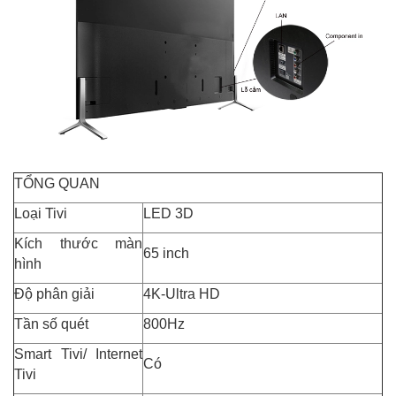
TỔNG QUAN
Loại Tivi
LED 3D
Kích thước màn
65 inch
hình
Độ phân giải
4K-Ultra HD
Tần số quét
800Hz
Smart Tivi/ Internet
Có
Tivi