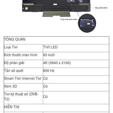
TỔNG QUAN
Loại Tivi
TIVI LED
Kích thước màn hình
65 inch
Độ phân giải
4K (3840 x 2160)
Tần số quét
800 Hz
Smart Tivi/ Internet Tivi
Có
Xem 3D
Có
Tivi kỹ thuật số (DVB-
Có
T2)
HIỂN THỊ