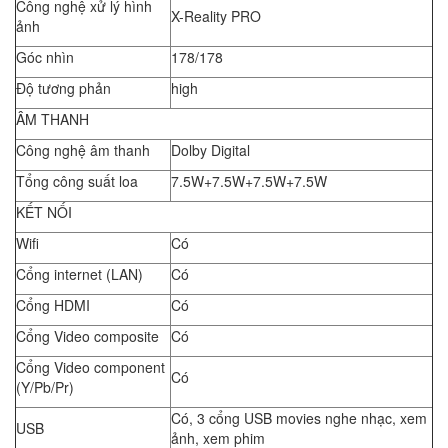
Công nghệ xử lý hình
X-Reality PRO
ảnh
Góc nhìn
178/178
Độ tương phản
high
ÂM THANH
Công nghệ âm thanh
Dolby Digital
Tổng công suất loa
7.5W+7.5W+7.5W+7.5W
KẾT NỐI
Wifi
Có
Cổng internet (LAN)
Có
Cổng HDMI
Có
Cổng Video composite
Có
Cổng Video component
Có
(Y/Pb/Pr)
Có, 3 cổng USB movies nghe nhạc, xem
USB
ảnh, xem phim