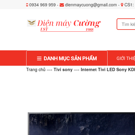
0934 969 959 -
dienmaycuong@gmail.com -
CS1: 
DANH MỤC SẢN PHẨM
GIỚI THI
Trang chủ
—›
Tivi sony
—›
Internet Tivi LED Sony KD