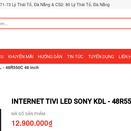
71-73 Lý Thái Tổ, Đà Nẵng & CS2: 80 Lý Thái Tổ, Đà Nẵng
ỆU
KHUYẾN MÃI
HƯỚNG DẪN
TIN TỨC
TUYỂN DỤNG
LIÊN 
L - 48R550C 48 inch
INTERNET TIVI LED SONY KDL - 48R5
MÃ SỐ SẢN PHẨM :
12.900.000₫