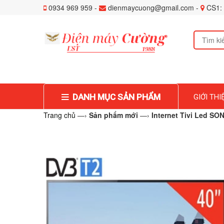
0934 969 959 -
dienmaycuong@gmail.com -
CS1: 
DANH MỤC SẢN PHẨM
GIỚI THI
Trang chủ
—›
Sản phẩm mới
—›
Internet Tivi Led S