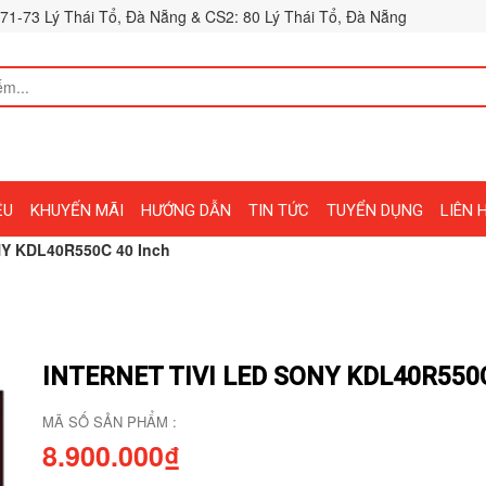
71-73 Lý Thái Tổ, Đà Nẵng & CS2: 80 Lý Thái Tổ, Đà Nẵng
ỆU
KHUYẾN MÃI
HƯỚNG DẪN
TIN TỨC
TUYỂN DỤNG
LIÊN 
ONY KDL40R550C 40 Inch
INTERNET TIVI LED SONY KDL40R550
MÃ SỐ SẢN PHẨM :
8.900.000₫