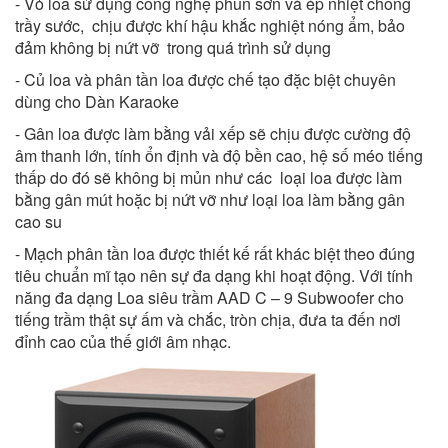
- Vỏ loa sử dụng công nghệ phun sơn và ép nhiệt chống
trầy sước, chịu được khí hậu khắc nghiệt nóng ẩm, bảo
đảm không bị nứt vỡ trong quá trình sử dụng
- Củ loa và phân tần loa được chế tạo đặc biệt chuyên
dùng cho Dàn Karaoke
- Gân loa được làm bằng vải xếp sẽ chịu được cường độ
âm thanh lớn, tính ổn định và độ bền cao, hệ số méo tiếng
thấp do đó sẽ không bị mủn như các loại loa được làm
bằng gân mút hoặc bị nứt vỡ như loại loa làm bằng gân
cao su
- Mạch phân tần loa được thiết kế rất khác biệt theo đúng
tiêu chuẩn mĩ tạo nên sự đa dạng khi hoạt động. Với tính
năng đa dạng Loa siêu trầm AAD C – 9 Subwoofer cho
tiếng trầm thật sự ấm và chắc, tròn chịa, đưa ta đến nơi
đỉnh cao của thế giới âm nhạc.