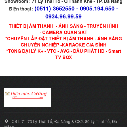
Showroom : 71 Lý Thái Tổ - Q Thanh Khê - TP. Đà Nẵng
(0511) 3652550 - 0905.194.650 -
Điện thoại :
0934.96.99.59
THIẾT BỊ ÂM THANH - ÁNH SÁNG - TRUYỀN HÌNH
- CAMERA QUAN SÁT
*CHUYÊN LẮP ĐẶT THIẾT BỊ ÂM THANH - ÁNH SÁNG
CHUYÊN NGHIỆP -KARAOKE GIA ĐÌNH
*TỔNG ĐẠI LÝ K+ - VTC - AVG - ĐẦU PHÁT HD - Smart
TV BOX
CS1: 71-73 Lý Thái Tổ, Đà Nẵng & CS2: 80 Lý Thái Tổ, Đà
Nẵng