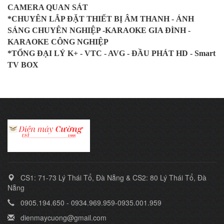
CAMERA QUAN SÁT
*CHUYÊN LẮP ĐẶT THIẾT BỊ ÂM THANH - ÁNH
SÁNG CHUYÊN NGHIỆP -KARAOKE GIA ĐÌNH -
KARAOKE CÔNG NGHIỆP
*TỔNG ĐẠI LÝ K+ - VTC - AVG - ĐẦU PHÁT HD - Smart
TV BOX
CS1: 71-73 Lý Thái Tổ, Đà Nẵng & CS2: 80 Lý Thái Tổ, Đà
Nẵng
0905.194.650 - 0934.969.959-0935.001.959
dienmaycuong@gmail.com