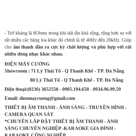
- Trở kháng là 8Ohms trong khi dải tần khá rộng, rộng hơn so với
rất nhiều các hãng loa khác đó chính là từ 40Hz đến 20kHz. Giúp
cho
âm thanh đầu ra cực kỳ chất lượng và phù hợp với rất
nhiều dòng nhạc khác nhau.
ĐIỆN MÁY CƯỜNG
Showroom : 71 Lý Thái Tổ - Q Thanh Khê - TP. Đà Nẵng
80 Lý Thái Tổ - Q Thanh Khê - TP. Đà Nẵng
Điện thoại:(0236) 3652550 - 0905.194.650 - 0934.96.99.59
Email: dienmaycuong@gmail.com
THIẾT BỊ ÂM THANH - ÁNH SÁNG - TRUYỀN HÌNH -
CAMERA QUAN SÁT
*CHUYÊN LẮP ĐẶT THIẾT BỊ ÂM THANH - ÁNH
SÁNG CHUYÊN NGHIỆP -KARAOKE GIA ĐÌNH -
KARAOKE CÔNG NGHIỆP