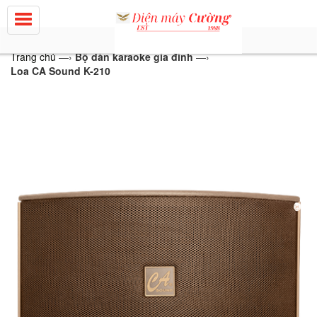
Trang chủ
—›
Bộ dàn karaoke gia đình
—›
Loa CA Sound K-210