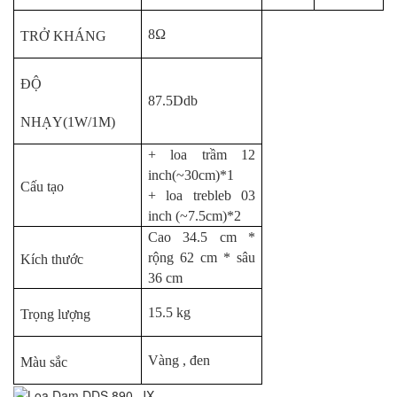
8Ω
TRỞ KHÁNG
ĐỘ
87.5Ddb
NHẠY(1W/1M)
+ loa trầm 12
inch(~30cm)*1
Cấu tạo
+ loa trebleb 03
inch (~7.5cm)*2
Cao 34.5 cm *
rộng 62 cm * sâu
Kích thước
36 cm
15.5 kg
Trọng lượng
Vàng , đen
Màu sắc