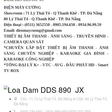
ĐIỆN MÁY CƯỜNG
Showroom : 71 Lý Thái Tổ - Q Thanh Khê - TP. Đà Nẵng
80 Lý Thái Tổ - Q Thanh Khê - TP. Đà Nẵng
Điện thoại : (0511) 3652550 - 0905.194.650 - 0934.96.99.59
Email: dienmaycuong@gmail.com
THIẾT BỊ ÂM THANH - ÁNH SÁNG - TRUYỀN HÌNH -
CAMERA QUAN SÁT
*CHUYÊN LẮP ĐẶT THIẾT BỊ ÂM THANH - ÁNH
SÁNG CHUYÊN NGHIỆP - KARAOKE GIA ĐÌNH -
KARAOKE CÔNG NGHIỆP
*TỔNG ĐẠI LÝ K+ - VTC - AVG - ĐẦU PHÁT HD - Smart
TV BOX
CS1: 71-73 Lý Thái Tổ, Đà Nẵng & CS2: 80 Lý Thái Tổ,
Đà Nẵng
0905.194.650 - 0934.969.959-0935.001.959