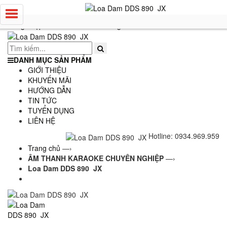
0934 969 959 -
dienmaycuong@gmail.com -
CS1: 71-73 Lý
Thái Tổ, Đà Nẵng & CS2: 80 Lý Thái Tổ, Đà Nẵng
Đăng nhập - Tài khoản & Đơn hàng
DANH MỤC SẢN PHẨM
GIỚI THIỆU
KHUYẾN MÃI
HƯỚNG DẪN
TIN TỨC
TUYỂN DỤNG
LIÊN HỆ
Hotline: 0934.969.959
Trang chủ
—›
ÂM THANH KARAOKE CHUYÊN NGHIỆP
—›
Loa Dam DDS 890 JX