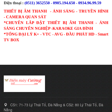
Điện thoại :
(0511) 3652550 - 0905.194.650 - 0934.96.99.59
THIẾT BỊ ÂM THANH - ÁNH SÁNG - TRUYỀN HÌNH
- CAMERA QUAN SÁT
*CHUYÊN LẮP ĐẶT THIẾT BỊ ÂM THANH - ÁNH
SÁNG CHUYÊN NGHIỆP -KARAOKE GIA ĐÌNH
*TỔNG ĐẠI LÝ K+ - VTC - AVG - ĐẦU PHÁT HD - Smart
TV BOX
CS1: 71-73 Lý Thái Tổ, Đà Nẵng & CS2: 80 Lý Thái Tổ, Đà
Nẵng