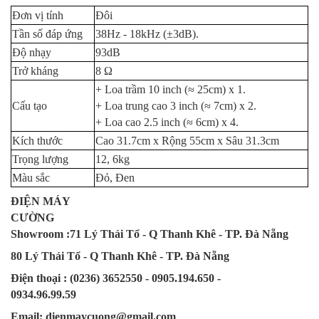
Đơn vị tính
Đôi
Tần số đáp ứng
38Hz - 18kHz (±3dB).
Độ nhạy
93dB
Trở kháng
8 Ω
+ Loa trầm 10 inch (≈ 25cm) x 1.
Cấu tạo
+ Loa trung cao 3 inch (≈ 7cm) x 2.
+ Loa cao 2.5 inch (≈ 6cm) x 4.
Kích thước
Cao 31.7cm x Rộng 55cm x Sâu 31.3cm
Trọng lượng
12, 6kg
Màu sắc
Đỏ, Đen
ĐIỆN MÁY
CƯỜNG
Showroom :71 Lý Thái Tổ - Q Thanh Khê - TP. Đà Nẵng
80 Lý Thái Tổ - Q Thanh Khê - TP. Đà Nẵng
Điện thoại : (0236) 3652550 - 0905.194.650 -
0934.96.99.59
Email: dienmaycuong@gmail.com