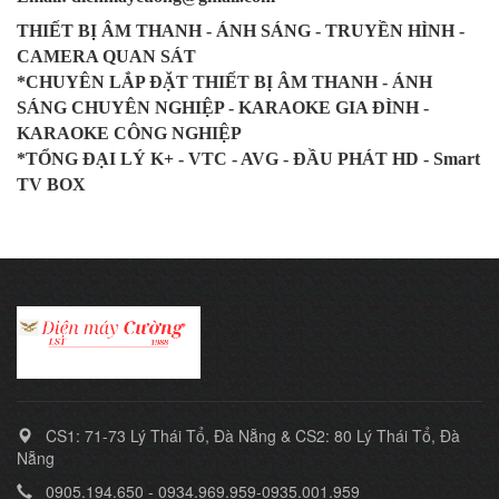
THIẾT BỊ ÂM THANH - ÁNH SÁNG - TRUYỀN HÌNH -
CAMERA QUAN SÁT
*CHUYÊN LẮP ĐẶT THIẾT BỊ ÂM THANH - ÁNH
SÁNG CHUYÊN NGHIỆP - KARAOKE GIA ĐÌNH -
KARAOKE CÔNG NGHIỆP
*TỔNG ĐẠI LÝ K+ - VTC - AVG - ĐẦU PHÁT HD - Smart
TV BOX
CS1: 71-73 Lý Thái Tổ, Đà Nẵng & CS2: 80 Lý Thái Tổ, Đà
Nẵng
0905.194.650 - 0934.969.959-0935.001.959