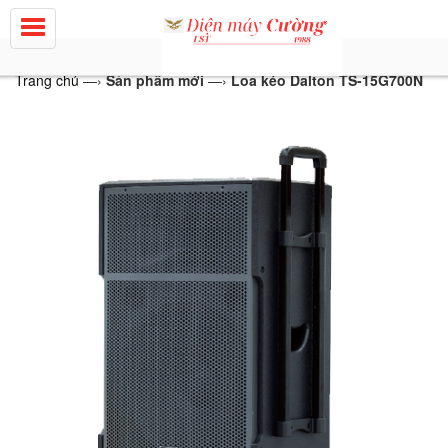
Trang chủ
—›
Sản phẩm mới
—›
Loa kéo Dalton TS-15G700N