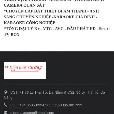
CAMERA QUAN SÁT
*CHUYÊN LẮP ĐẶT THIẾT BỊ ÂM THANH - ÁNH
SÁNG CHUYÊN NGHIỆP -KARAOKE GIA ĐÌNH -
KARAOKE CÔNG NGHIỆP
*TỔNG ĐẠI LÝ K+ - VTC - AVG - ĐẦU PHÁT HD - Smart
TV BOX
CS1: 71-73 Lý Thái Tổ, Đà Nẵng & CS2: 80 Lý Thái Tổ, Đà
Nẵng
0905.194.650 - 0934.969.959-0935.001.959
dienmaycuong@gmail.com