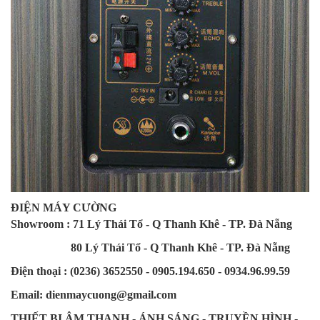
ĐIỆN MÁY CƯỜNG
Showroom : 71 Lý Thái Tổ - Q Thanh Khê - TP. Đà Nẵng
80 Lý Thái Tổ - Q Thanh Khê - TP. Đà Nẵng
Điện thoại : (0236) 3652550 - 0905.194.650 - 0934.96.99.59
Email: dienmaycuong@gmail.com
THIẾT BỊ ÂM THANH - ÁNH SÁNG - TRUYỀN HÌNH -