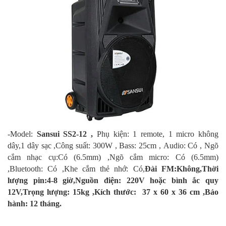
-Model:
Sansui SS2-12 ,
Phụ kiện: 1 remote, 1 micro không
dây,1 dây sạc ,
Công suất: 300W ,
Bass: 25cm ,
Audio: Có ,
Ngõ
cắm nhạc cụ:Có (6.5mm) ,
Ngõ cắm micro: Có (6.5mm)
,
Bluetooth: Có ,
Khe cắm thẻ nhớ: Có,
Đài FM:Không,
Thời
lượng pin:4-8 giờ,
Nguồn điện: 220V hoặc bình ắc quy
12V,
Trọng lượng: 15kg ,
Kích thước: 37 x 60 x 36 cm ,
Bảo
hành: 12 tháng.