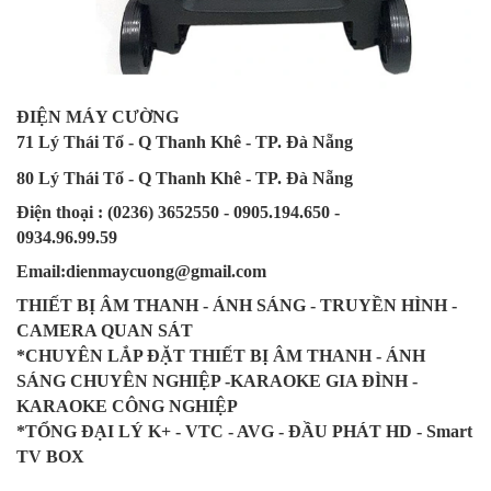
ĐIỆN MÁY CƯỜNG
71 Lý Thái Tổ - Q Thanh Khê - TP. Đà Nẵng
80 Lý Thái Tổ - Q Thanh Khê - TP. Đà Nẵng
Điện thoại : (0236) 3652550 - 0905.194.650 -
0934.96.99.59
Email:dienmaycuong@gmail.com
THIẾT BỊ ÂM THANH - ÁNH SÁNG - TRUYỀN HÌNH -
CAMERA QUAN SÁT
*CHUYÊN LẮP ĐẶT THIẾT BỊ ÂM THANH - ÁNH
SÁNG CHUYÊN NGHIỆP -KARAOKE GIA ĐÌNH -
KARAOKE CÔNG NGHIỆP
*TỔNG ĐẠI LÝ K+ - VTC - AVG - ĐẦU PHÁT HD - Smart
TV BOX