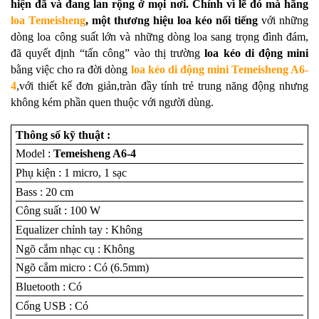
hiện đã và đang lan rộng ở mọi nơi. Chính vì lẽ đó mà hãng
loa Temeisheng
, một thương hiệu loa kéo nổi tiếng
với những
dòng loa công suất lớn và những dòng loa sang trọng đình đám,
đã quyết định “tấn công” vào thị trường
loa kéo di động mini
bằng việc cho ra đời dòng
loa kéo di động mini Temeisheng A6-
4
,
với thiết kế đơn giản,tràn đầy tính trẻ trung năng động nhưng
không kém phần quen thuộc với người dùng.
Thông số kỹ thuật :
Model :
Temeisheng A6-4
Phụ kiện : 1 micro, 1 sạc
Bass : 20 cm
Công suất : 100 W
Equalizer chỉnh tay : Không
Ngõ cắm nhạc cụ : Không
Ngõ cắm micro : Có (6.5mm)
Bluetooth : Có
Cổng USB : Có