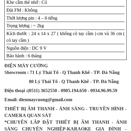
Khe cắm thẻ nhớ : Có
Đài FM : Không
Thời lượng pin : 4 – 6 tiếng
Trọng lượng : ~ 2kg
Kích thước : 24 x 14 x 27 ( không có tay cầm ) cm và 36 cm (
có tay cầm )
Nguồn điện : DC 9 V
Bảo hành : 6 tháng
ĐIỆN MÁY CƯỜNG
Showroom : 71 Lý Thái Tổ - Q Thanh Khê - TP. Đà Nẵng
80 Lý Thái Tổ - Q Thanh Khê - TP. Đà Nẵng
Điện thoại :(0511) 3652550 - 0905.194.650 - 0934.96.99.59
Email: dienmaycuong@gmail.com
THIẾT BỊ ÂM THANH - ÁNH SÁNG - TRUYỀN HÌNH -
CAMERA QUAN SÁT
*CHUYÊN LẮP ĐẶT THIẾT BỊ ÂM THANH - ÁNH
SÁNG CHUYÊN NGHIỆP-KARAOKE GIA ĐÌNH -