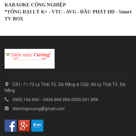
KARAOKE CÔNG NGHIỆP
*TỔNG ĐẠI LÝ K+ - VTC - AVG - ĐẦU PHÁT HD - Smart
TV BOX
CS1: 71-73 Lý Thái Tổ, Đà Nẵng & CS2: 80 Lý Thái Tổ, Đà
Nẵng
0905.194.650 - 0934.969.959-0935.001.959
dienmaycuong@gmail.com