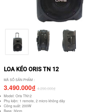
LOA KÉO ORIS TN 12
MÃ SỐ SẢN PHẨM :
3.490.000₫
4.290.000₫
Model: Oris TN12
Phụ kiện: 1 remote, 2 micro không dây
Công suất: 200W
Bass: 30cm