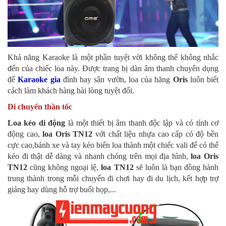
Khả năng Karaoke là một phần tuyệt vời không thể không nhắc
đến của chiếc loa này. Được trang bị dàn âm thanh chuyên dụng
để
Karaoke gia
đình hay sân vườn, loa của hãng
Oris
luôn biết
cách làm khách hàng hài lòng tuyệt đối.
Di chuyển thần tốc
Loa kéo di động
là một thiết bị âm thanh độc lập và có tính cơ
động cao,
loa Oris TN12
với chất liệu nhựa cao cấp có độ bền
cực cao,bánh xe và tay kéo biến loa thành một chiếc vali để có thể
kéo đi thật dễ dàng và nhanh chóng trên mọi địa hình,
loa Oris
TN12
cũng không ngoại lệ,
loa TN12
sẽ luôn là bạn đồng hành
trung thành trong mỗi chuyến đi chơi hay đi du lịch, kết hợp trợ
giảng hay dùng hỗ trợ buổi họp,...