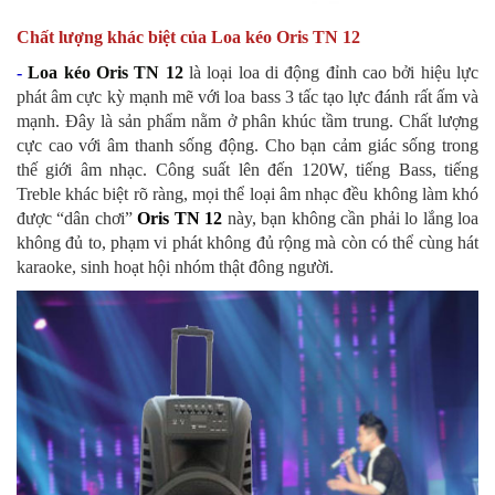
Chất lượng khác biệt của Loa kéo Oris TN 12
-
Loa kéo Oris TN 12
là loại loa di động đỉnh cao bởi hiệu lực
phát âm cực kỳ mạnh mẽ với loa bass 3 tấc tạo lực đánh rất ấm và
mạnh. Đây là sản phẩm nằm ở phân khúc tầm trung. Chất lượng
cực cao với âm thanh sống động. Cho bạn cảm giác sống trong
thế giới âm nhạc. Công suất lên đến 120W, tiếng Bass, tiếng
Treble khác biệt rõ ràng, mọi thể loại âm nhạc đều không làm khó
được “dân chơi”
Oris TN 12
này, bạn không cần phải lo lắng loa
không đủ to, phạm vi phát không đủ rộng mà còn có thể cùng hát
karaoke, sinh hoạt hội nhóm thật đông người.