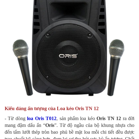
Kiểu dáng ấn tượng của Loa kéo Oris TN 12
- Từ dòng
loa Oris T012
, sản phẩm loa kéo
Oris TN 12
ra đời
mang đậm dấu ấn “
Oris
”. Từ độ ngầu của bộ khung nhựa cho
đến tấm lưới thép tròn bao phủ bề mặt loa mỗi chi tiết đều được
trau chuốt kỹ càng hơn, đem lại sự thu hút cực kỳ ấn tượng. Chất