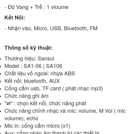
- Độ Vang + Trễ : 1 vloume
Kết Nối:
- Nhận vào, Micro, USB, Bluetooth, FM
Thông số kỹ thuật:
Thương hiệu: Sansui
Model : SA1-06 | SA106
Chất liệu vỏ ngoài: nhựa ABS
Kết nối: bluetooth, AUX
Cổng cắm usb, TF card ( phát nhạc mp3)
Chức năng ghi âm
"⇌" : chọn kết nối, chức năng phát
Chức năng chỉnh nhạc và mic: volume, M Vol ( mic
volume), echo
Mic in: cổng cắm micro (x1)
Aux: cổng nhận âm thanh từ các thiết bị