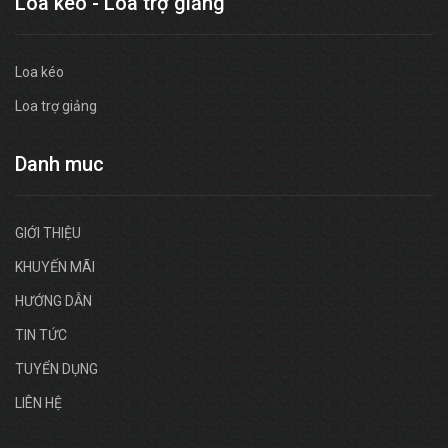
Loa kéo - Loa trợ giảng
Loa kéo
Loa trợ giảng
Danh muc
GIỚI THIỆU
KHUYẾN MÃI
HƯỚNG DẪN
TIN TỨC
TUYỂN DỤNG
LIÊN HỆ