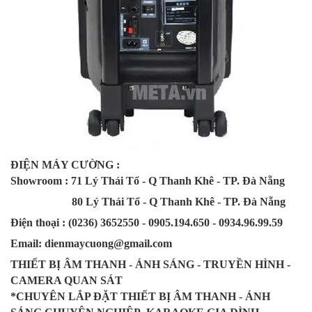
ĐIỆN MÁY CƯỜNG :
Showroom : 71 Lý Thái Tổ - Q Thanh Khê - TP. Đà Nẵng
80 Lý Thái Tổ - Q Thanh Khê - TP. Đà Nẵng
Điện thoại : (0236) 3652550 - 0905.194.650 - 0934.96.99.59
Email: dienmaycuong@gmail.com
THIẾT BỊ ÂM THANH - ÁNH SÁNG - TRUYỀN HÌNH -
CAMERA QUAN SÁT
*CHUYÊN LẮP ĐẶT THIẾT BỊ ÂM THANH - ÁNH