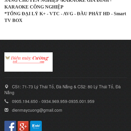
SÁNG CHUYÊN NGHIỆP -KARAOKE GIA ĐÌNH -
KARAOKE CÔNG NGHIỆP
*TỔNG ĐẠI LÝ K+ - VTC - AVG - ĐẦU PHÁT HD - Smart
TV BOX
CS1: 71-73 Lý Thái Tổ, Đà Nẵng & CS2: 80 Lý Thái Tổ, Đà
Nẵng
0905.194.650 - 0934.969.959-0935.001.959
dienmaycuong@gmail.com