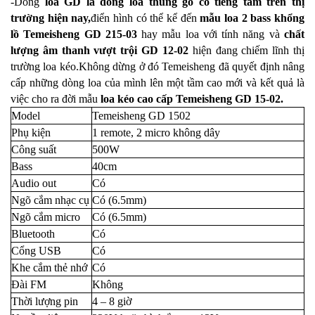
-Dòng
loa GD là dòng loa thùng gỗ có tiếng tăm trên thị
trường hiện nay,
điển hình có thể kể đến
mẫu loa 2 bass khổng
lồ Temeisheng GD 215-03
hay mẫu loa với tính năng và
chất
lượng âm thanh vượt trội GD 12-02
hiện đang chiếm lĩnh thị
trường loa kéo.Không dừng ở đó Temeisheng đã quyết định nâng
cấp những dòng loa của mình lên một tầm cao mới và kết quả là
việc cho ra đời mẫu
loa kéo cao cấp Temeisheng GD 15-02.
Model
Temeisheng GD 1502
Phụ kiện
1 remote, 2 micro không dây
Công suất
500W
Bass
40cm
Audio out
Có
Ngõ cắm nhạc cụ
Có (6.5mm)
Ngõ cắm micro
Có (6.5mm)
Bluetooth
Có
Cổng USB
Có
Khe cắm thẻ nhớ
Có
Đài FM
Không
Thời lượng pin
4 – 8 giờ