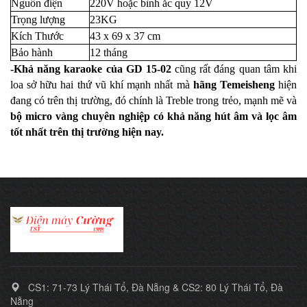
Nguồn điện
220V hoặc bình ắc quy 12V
Trọng lượng
23KG
Kích Thước
43 x 69 x 37 cm
Bảo hành
12 tháng
-Khả năng karaoke của GD 15-02
cũng rất đáng quan tâm khi
loa sở hữu hai thứ vũ khí mạnh nhất mà
hãng Temeisheng
hiện
đang có trên thị trường, đó chính là Treble trong trẻo, mạnh mẽ và
bộ micro vàng chuyên nghiệp có khả năng hút âm và lọc âm
tốt nhất trên thị trường hiện nay.
CS1: 71-73 Lý Thái Tổ, Đà Nẵng & CS2: 80 Lý Thái Tổ, Đà
Nẵng