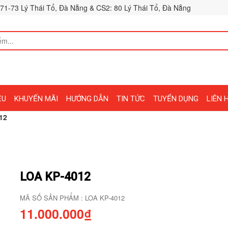
71-73 Lý Thái Tổ, Đà Nẵng & CS2: 80 Lý Thái Tổ, Đà Nẵng
ỆU
KHUYẾN MÃI
HƯỚNG DẪN
TIN TỨC
TUYỂN DỤNG
LIÊN 
12
LOA KP-4012
MÃ SỐ SẢN PHẨM : LOA KP-4012
11.000.000₫