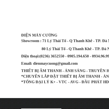
ĐIỆN MÁY CƯỜNG
Showroom : 71 Lý Thái Tổ - Q Thanh Khê - TP. Đà
80 Lý Thái Tổ - Q Thanh Khê - TP. Đà 
Điện thoại:(0236) 3652550 - 0905.194.650 - 0934.96.9
Email: dienmaycuong@gmail.com
THIẾT BỊ ÂM THANH - ÁNH SÁNG - TRUYỀN 
*CHUYÊN LẮP ĐẶT THIẾT BỊ ÂM THANH - Á
*TỔNG ĐẠI LÝ K+ - VTC - AVG - ĐẦU PHÁT HD