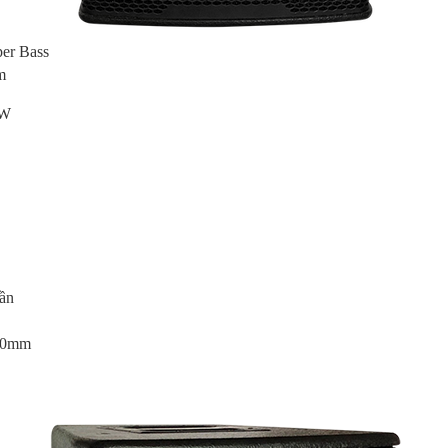
per Bass
m
0W
ần
220mm