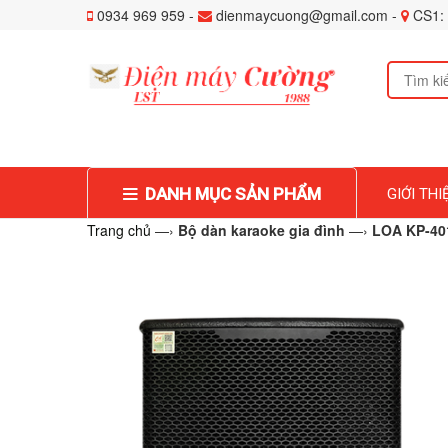
0934 969 959 -
dienmaycuong@gmail.com -
CS1: 
DANH MỤC SẢN PHẨM
GIỚI THI
Trang chủ
—›
Bộ dàn karaoke gia đình
—›
LOA KP-40