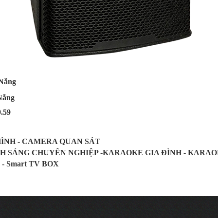
 Nẵng
Nẵng
9.59
HÌNH - CAMERA QUAN SÁT
NH SÁNG CHUYÊN NGHIỆP -KARAOKE GIA ĐÌNH - KARA
 - Smart TV BOX