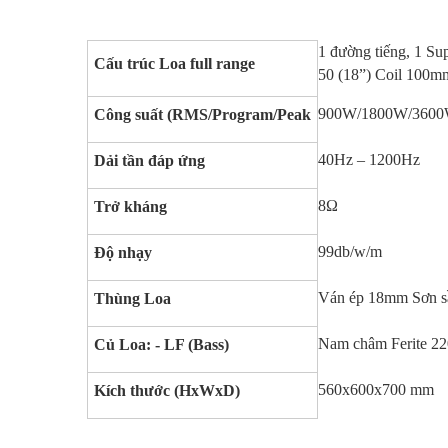
1 đường tiếng, 1 Su
Cấu trúc Loa full range
50 (18”) Coil 100m
900W/1800W/360
Công suất (RMS/Program/Peak
40Hz – 1200Hz
Dải tần đáp ứng
8Ω
Trở kháng
99db/w/m
Độ nhạy
Ván ép 18mm Sơn s
Thùng Loa
Nam châm Ferite 
Củ Loa: - LF (Bass)
560x600x700 mm
Kích thước (HxWxD)