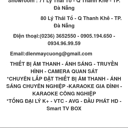
Showroom : 71 Lý Thái Tổ - Q Thanh Khê - TP.
Đà Nẵng
80 Lý Thái Tổ - Q Thanh Khê - TP.
Đà Nẵng
Điện thoại:(0236) 3652550 - 0905.194.650 -
0934.96.99.59
Email:dienmaycuong@gmail.com
THIẾT BỊ ÂM THANH - ÁNH SÁNG - TRUYỀN
HÌNH - CAMERA QUAN SÁT
*CHUYÊN LẮP ĐẶT THIẾT BỊ ÂM THANH - ÁNH
SÁNG CHUYÊN NGHIỆP -KARAOKE GIA ĐÌNH -
KARAOKE CÔNG NGHIỆP
*TỔNG ĐẠI LÝ K+ - VTC - AVG - ĐẦU PHÁT HD -
Smart TV BOX