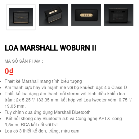
LOA MARSHALL WOBURN II
MÃ SỐ SẢN PHẨM :
0₫
Thiết kế Marshall mang tính biểu tượng
Âm thanh cực hay và mạnh mẽ vơi bộ khuếch đại: 4 x Class-D
Thiết kế loa dạng âm thanh nổi stereo với trình điều khiển loa
trầm: 2x 5.25 "/ 133,35 mm; kết hợp với Loa tweeter vòm: 0,75 "/
19,05 mm.
Tùy chỉnh qua ứng dụng Marshall Bluetooth
Kết nối không dây Bluetooth 5.0 và Công nghệ APTX cổng
3,5mm, RCA kết nối với tivi
Loa có 3 thiết kế đen, trắng, màu cam