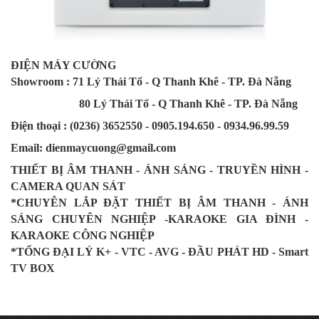
ĐIỆN MÁY CƯỜNG
Showroom : 71 Lý Thái Tổ - Q Thanh Khê - TP. Đà Nẵng
80 Lý Thái Tổ - Q Thanh Khê - TP. Đà Nẵng
Điện thoại : (0
236
) 3652550 - 0905.194.650 - 0934.96.99.59
Email: dienmaycuong@gmail.com
THIẾT BỊ ÂM THANH - ÁNH SÁNG - TRUYỀN HÌNH -
CAMERA QUAN SÁT
*CHUYÊN LẮP ĐẶT THIẾT BỊ ÂM THANH - ÁNH
SÁNG CHUYÊN NGHIỆP -KARAOKE GIA ĐÌNH -
KARAOKE CÔNG NGHIỆP
*TỔNG ĐẠI LÝ K+ - VTC - AVG - ĐẦU PHÁT HD - Smart
TV BOX