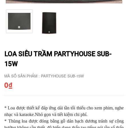
LOA SIÊU TRẦM PARTYHOUSE SUB-
15W
MÃ SỐ SẢN PHẨM : PARTYHOUSE SUB-15W
0₫
* Loa được thiết kế đáp ứng dải tần tối thiểu cho xem phim, nghe
nhạc và karaoke.Nhỏ gọn và tiết kiệm chi phí.
* Thùng loa được đóng bằng gỗ dán bạch dương tránh sự cộng
hưởng không cần thiết, độ biến dạng thấp tạo tiếng nói tần số thấp