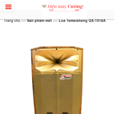
Trang chủ
—›
Sản phẩm mới
—›
Loa Temeisheng QX-1518A