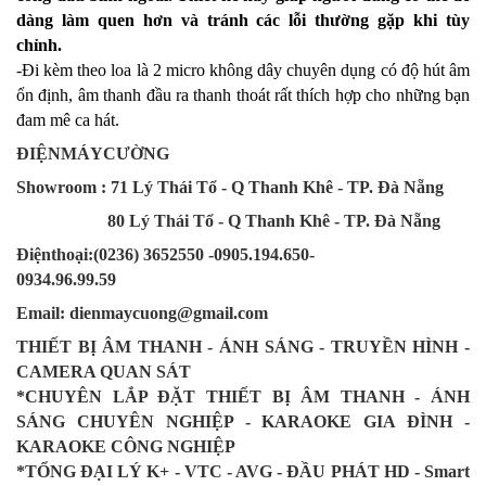
dàng làm quen hơn và tránh các lỗi thường gặp khi tùy
chỉnh.
-Đi kèm theo loa là 2 micro không dây chuyên dụng có độ hút âm
ổn định, âm thanh đầu ra thanh thoát rất thích hợp cho những bạn
đam mê ca hát.
ĐIỆNMÁYCƯỜNG
Showroom : 71 Lý Thái Tổ - Q Thanh Khê - TP. Đà Nẵng
80 Lý Thái Tổ - Q Thanh Khê - TP. Đà Nẵng
Điệnthoại:(0236) 3652550 -0905.194.650-
0934.96.99.59
Email: dienmaycuong@gmail.com
THIẾT BỊ ÂM THANH - ÁNH SÁNG - TRUYỀN HÌNH -
CAMERA QUAN SÁT
*CHUYÊN LẮP ĐẶT THIẾT BỊ ÂM THANH - ÁNH
SÁNG CHUYÊN NGHIỆP - KARAOKE GIA ĐÌNH -
KARAOKE CÔNG NGHIỆP
*TỔNG ĐẠI LÝ K+ - VTC - AVG - ĐẦU PHÁT HD - Smart