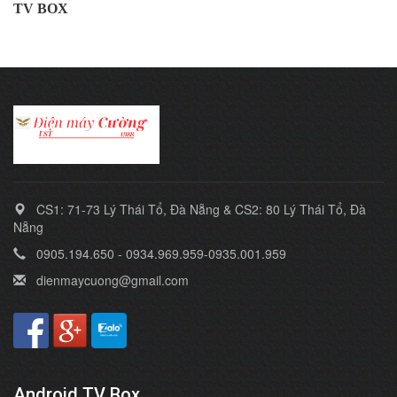
TV BOX
CS1: 71-73 Lý Thái Tổ, Đà Nẵng & CS2: 80 Lý Thái Tổ, Đà
Nẵng
0905.194.650 - 0934.969.959-0935.001.959
dienmaycuong@gmail.com
Android TV Box