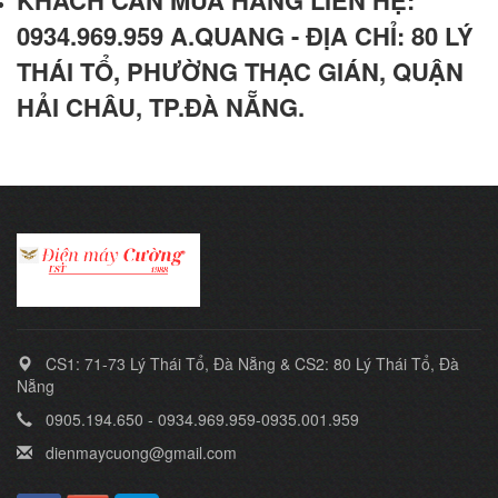
KHÁCH CẦN MUA HÀNG LIÊN HỆ:
0934.969.959 A.QUANG - ĐỊA CHỈ: 80 LÝ
THÁI TỔ, PHƯỜNG THẠC GIÁN, QUẬN
HẢI CHÂU, TP.ĐÀ NẴNG.
CS1: 71-73 Lý Thái Tổ, Đà Nẵng & CS2: 80 Lý Thái Tổ, Đà
Nẵng
0905.194.650 - 0934.969.959-0935.001.959
dienmaycuong@gmail.com